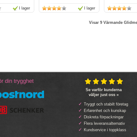
I lager
I lager
Visar 9
Värmande Glidme
r din trygghet
Se varför kunderna
väljer just oss »
Tryggt och stabilt företag
Erfarenhet och kunskap
Diskreta förpackningar
Flera leveransalternativ
Kundservice i toppklass