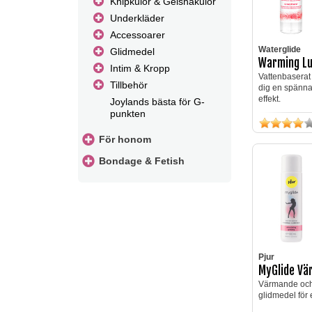
Knipkulor & Geishakulor
Underkläder
Accessoarer
Waterglide
Glidmedel
Warming Lu
Intim & Kropp
Vattenbaserat
Tillbehör
dig en spänn
effekt.
Joylands bästa för G-
punkten
För honom
Bondage & Fetish
Pjur
MyGlide Vä
Värmande och
glidmedel för 