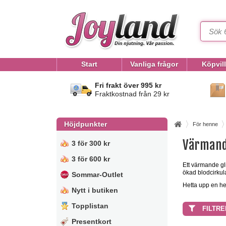
Start
Vanliga frågor
Köpvil
Fri frakt över 995 kr
Fraktkostnad från 29 kr
Höjdpunkter
För henne
Värmand
3 för 300 kr
3 för 600 kr
Ett värmande gl
ökad blodcirkula
Sommar-Outlet
Hetta upp en he
Nytt i butiken
Topplistan
FILTRE
Presentkort