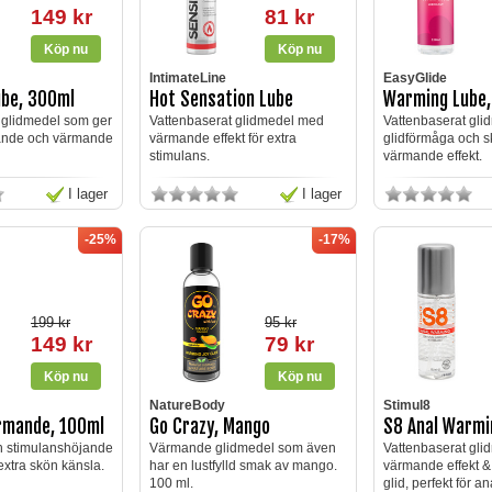
149 kr
81 kr
IntimateLine
EasyGlide
be, 300ml
Hot Sensation Lube
Warming Lube,
 glidmedel som ger
Vattenbaserat glidmedel med
Vattenbaserat gli
ande och värmande
värmande effekt för extra
glidförmåga och s
stimulans.
värmande effekt.
I lager
I lager
-25%
-17%
199 kr
95 kr
149 kr
79 kr
NatureBody
Stimul8
rmande, 100ml
Go Crazy, Mango
S8 Anal Warmi
 stimulanshöjande
Värmande glidmedel som även
Vattenbaserat gl
extra skön känsla.
har en lustfylld smak av mango.
värmande effekt &
100 ml.
glid, perfekt för an