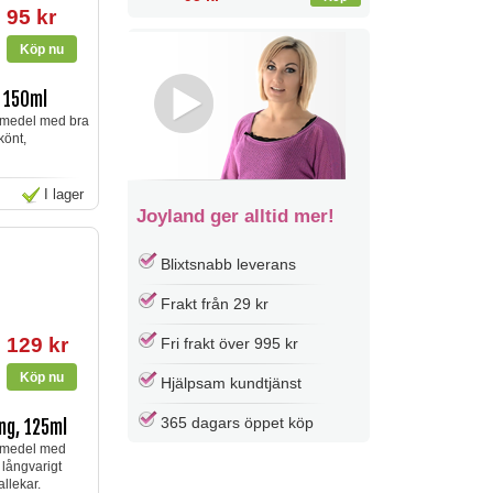
95 kr
 150ml
dmedel med bra
könt,
I lager
Joyland ger alltid mer!
Blixtsnabb leverans
Frakt från 29 kr
129 kr
Fri frakt över 995 kr
Hjälpsam kundtjänst
365 dagars öppet köp
ng, 125ml
idmedel med
 långvarigt
allekar.