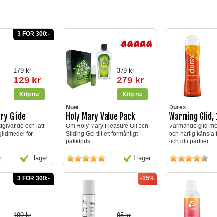
3 FÖR 300:-
179 kr
379 kr
129 kr
279 kr
Nuei
Durex
ry Glide
Holy Mary Value Pack
Warming Glid,
tgivande och lätt
Oh! Holy Mary Pleasure Oil och
Värmande glid med
glidmedel för
Sliding Gel till ett förmånligt
och härlig känsla 
.
paketpris.
och din partner.
I lager
I lager
3 FÖR 300:-
-15%
199 kr
95 kr