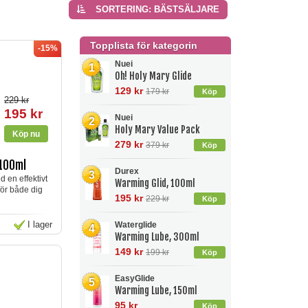
SORTERING: BÄSTSÄLJARE
Topplista för kategorin
-15%
Nuei
1
Oh! Holy Mary Glide
129 kr
179 kr
Köp
229 kr
195 kr
Nuei
2
Holy Mary Value Pack
279 kr
379 kr
Köp
 100ml
Durex
3
 en effektivt
Warming Glid, 100ml
för både dig
195 kr
229 kr
Köp
I lager
Waterglide
4
Warming Lube, 300ml
149 kr
199 kr
Köp
EasyGlide
5
Warming Lube, 150ml
95 kr
Köp