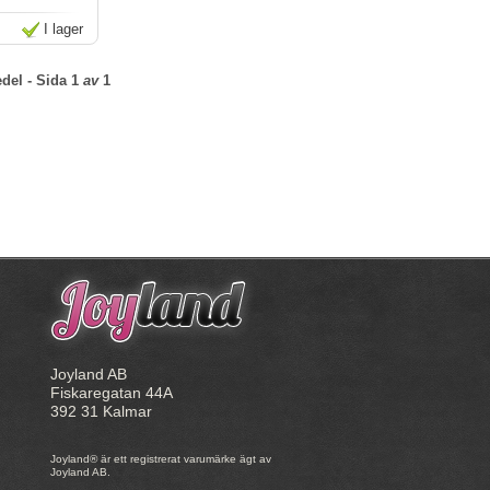
I lager
del
- Sida
1
av
1
Joyland AB
Fiskaregatan 44A
392 31 Kalmar
Joyland® är ett registrerat varumärke ägt av
Joyland AB.