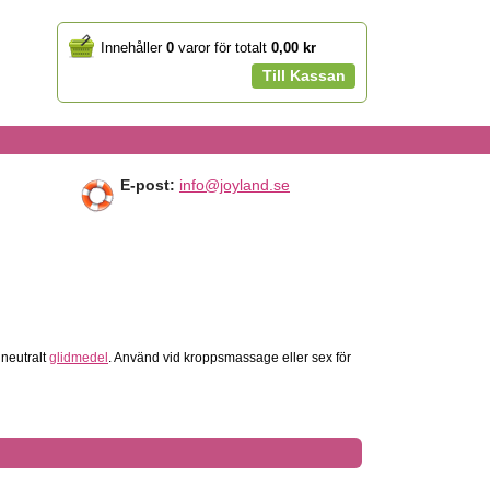
Your
Innehåller
0
varor för totalt
0,00 kr
cart
Till Kassan
E-post:
info@joyland.se
 neutralt
glidmedel
. Använd vid kroppsmassage eller sex för