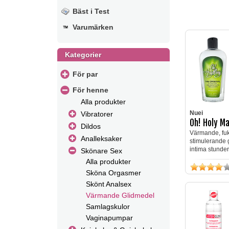
Bäst i Test
Varumärken
Kategorier
För par
För henne
Alla produkter
Nuei
Vibratorer
Oh! Holy Ma
Dildos
Värmande, fuk
Analleksaker
stimulerande 
intima stunder
Skönare Sex
Alla produkter
Sköna Orgasmer
Skönt Analsex
Värmande Glidmedel
Samlagskulor
Vaginapumpar