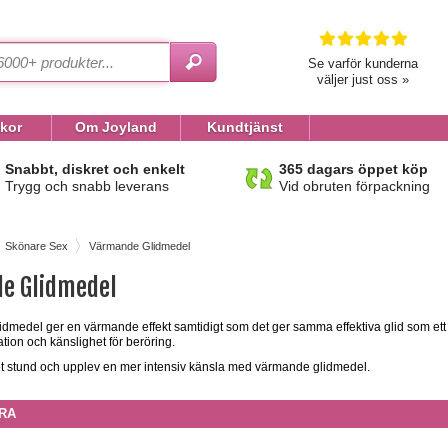
Se varför kunderna
väljer just oss »
lkor
Om Joyland
Kundtjänst
Snabbt, diskret och enkelt
365 dagars öppet köp
Trygg och snabb leverans
Vid obruten förpackning
Skönare Sex
Värmande Glidmedel
e Glidmedel
idmedel ger en värmande effekt samtidigt som det ger samma effektiva glid som ett
tion och känslighet för beröring.
t stund och upplev en mer intensiv känsla med värmande glidmedel.
RA