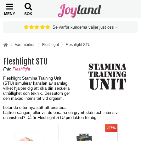
MENY
SÖK
Se varför kunderna väljer just oss »
Varumärken
Fleshlight
Fleshlight STU
Fleshlight STU
Från
Fleshlight
Fleshlight Stamina Training Unit
(STU) simulerar känslan av samlag,
vilket hjälper dig att öka din sexuella
uthållighet och teknik. Dessutom ger
den maxad intensitet vid orgasm.
Letar du efter nya sätt att prestera
bättre i sängen, eller vill du bara ha en grymt skön och intensiv
onanistund? Då är Fleshlight STU produkten för dig.
-17%