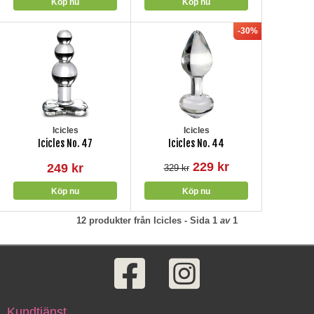
-30%
Icicles
Icicles
Icicles No. 47
Icicles No. 44
229 kr
249 kr
329 kr
12
produkter från
Icicles
- Sida
1
av
1
Kundtjänst