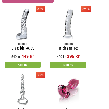
-18%
-21%
Icicles
Icicles
Glasdildo No. 61
Icicles No. 62
449 kr
395 kr
549 kr
499 kr
-34%