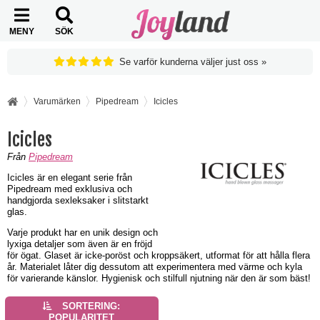
MENY
SÖK
Se varför kunderna väljer just oss »
Varumärken
Pipedream
Icicles
Icicles
Från
Pipedream
Icicles är en elegant serie från
Pipedream med exklusiva och
handgjorda sexleksaker i slitstarkt
glas.
Varje produkt har en unik design och
lyxiga detaljer som även är en fröjd
för ögat. Glaset är icke-poröst och kroppsäkert, utformat för att hålla flera
år. Materialet låter dig dessutom att experimentera med värme och kyla
för varierande känslor. Hygienisk och stilfull njutning när den är som bäst!
SORTERING:
POPULARITET