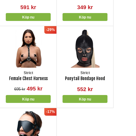
591 kr
349 kr
-29%
Strict
Strict
Female Chest Harness
Ponytail Bondage Hood
495 kr
552 kr
695 kr
-17%