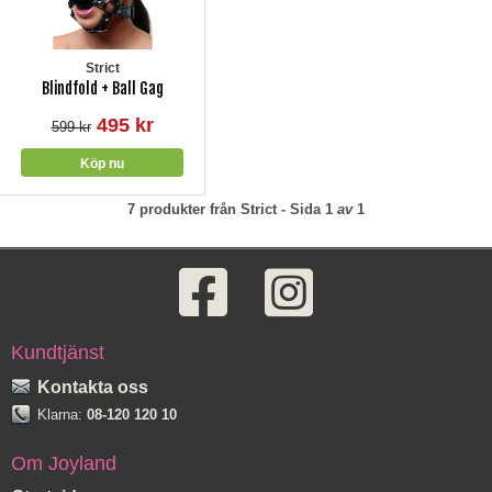
Strict
Blindfold + Ball Gag
495 kr
599 kr
7
produkter från
Strict
- Sida
1
av
1
Kundtjänst
Kontakta oss
Klarna:
08-120 120 10
Om Joyland