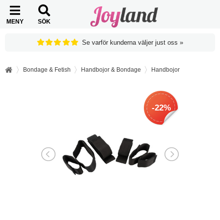
MENY
SÖK
Se varför kunderna väljer just oss »
Bondage & Fetish
Handbojor & Bondage
Handbojor
-22%
-22%