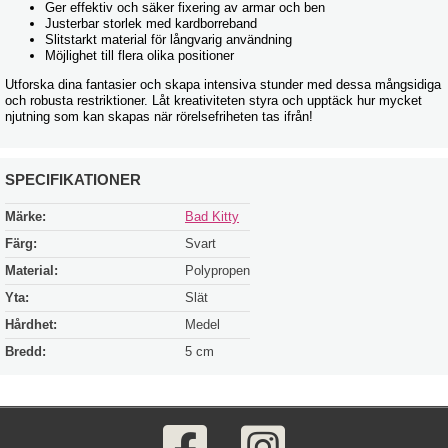
Ger effektiv och säker fixering av armar och ben
Justerbar storlek med kardborreband
Slitstarkt material för långvarig användning
Möjlighet till flera olika positioner
Utforska dina fantasier och skapa intensiva stunder med dessa mångsidiga
och robusta restriktioner. Låt kreativiteten styra och upptäck hur mycket
njutning som kan skapas när rörelsefriheten tas ifrån!
SPECIFIKATIONER
Märke:
Bad Kitty
Färg:
Svart
Material:
Polypropen
Yta:
Slät
Hårdhet:
Medel
Bredd:
5 cm