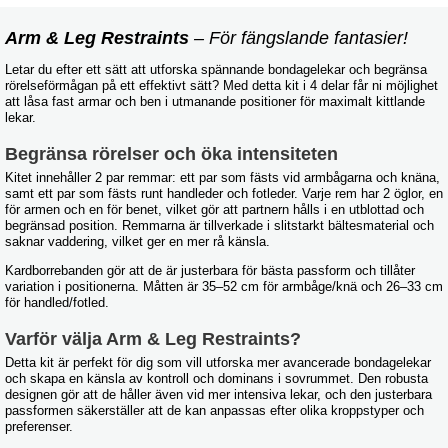
Arm & Leg Restraints
– För fängslande fantasier!
Letar du efter ett sätt att utforska spännande bondagelekar och begränsa
rörelseförmågan på ett effektivt sätt? Med detta kit i 4 delar får ni möjlighet
att låsa fast armar och ben i utmanande positioner för maximalt kittlande
lekar.
Begränsa rörelser och öka intensiteten
Kitet innehåller 2 par remmar: ett par som fästs vid armbågarna och knäna,
samt ett par som fästs runt handleder och fotleder. Varje rem har 2 öglor, en
för armen och en för benet, vilket gör att partnern hålls i en utblottad och
begränsad position. Remmarna är tillverkade i slitstarkt bältesmaterial och
saknar vaddering, vilket ger en mer rå känsla.
Kardborrebanden gör att de är justerbara för bästa passform och tillåter
variation i positionerna. Måtten är 35–52 cm för armbåge/knä och 26–33 cm
för handled/fotled.
Varför välja Arm & Leg Restraints?
Detta kit är perfekt för dig som vill utforska mer avancerade bondagelekar
och skapa en känsla av kontroll och dominans i sovrummet. Den robusta
designen gör att de håller även vid mer intensiva lekar, och den justerbara
passformen säkerställer att de kan anpassas efter olika kroppstyper och
preferenser.