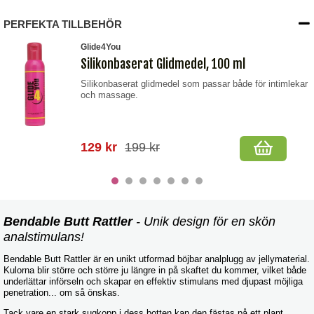
PERFEKTA TILLBEHÖR
Glide4You
Silikonbaserat Glidmedel, 100 ml
Silikonbaserat glidmedel som passar både för intimlekar
och massage.
129 kr
199 kr
Bendable Butt Rattler
- Unik design för en skön
analstimulans!
Bendable Butt Rattler är en unikt utformad böjbar analplugg av jellymaterial.
Kulorna blir större och större ju längre in på skaftet du kommer, vilket både
underlättar införseln och skapar en effektiv stimulans med djupast möjliga
penetration... om så önskas.
Tack vare en stark sugkopp i dess botten kan den fästas på ett plant