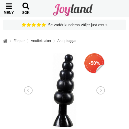
MENY
SÖK
Se varför kunderna väljer just oss »
För par
Analleksaker
Analpluggar
-50%
-50%