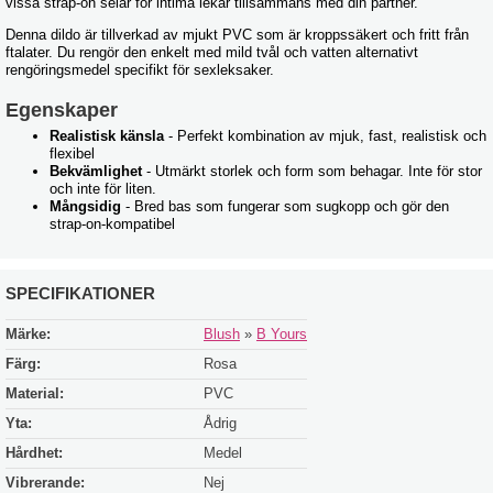
vissa strap-on selar för intima lekar tillsammans med din partner.
Denna dildo är tillverkad av mjukt PVC som är kroppssäkert och fritt från
ftalater. Du rengör den enkelt med mild tvål och vatten alternativt
rengöringsmedel specifikt för sexleksaker.
Egenskaper
Realistisk känsla
- Perfekt kombination av mjuk, fast, realistisk och
flexibel
Bekvämlighet
- Utmärkt storlek och form som behagar. Inte för stor
och inte för liten.
Mångsidig
- Bred bas som fungerar som sugkopp och gör den
strap-on-kompatibel
SPECIFIKATIONER
Märke:
Blush
»
B Yours
Färg:
Rosa
Material:
PVC
Yta:
Ådrig
Hårdhet:
Medel
Vibrerande:
Nej