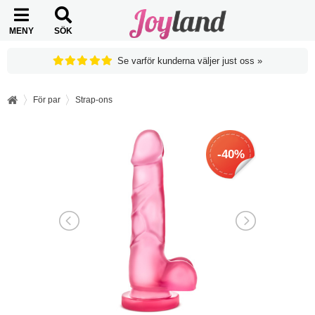
MENY
SÖK
Se varför kunderna väljer just oss »
För par
Strap-ons
-40%
-40%