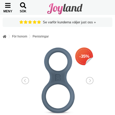
MENY
SÖK
Se varför kunderna väljer just oss »
För honom
Penisringar
-35%
-35%