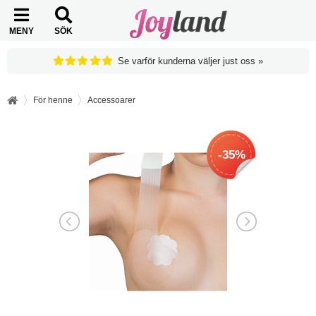
MENY
SÖK
Se varför kunderna väljer just oss »
För henne
Accessoarer
-35%
-35%