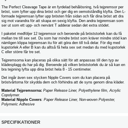
The Perfect Cleavage Tape är en fyrdelad behålösning, två tejpremsor per
bröst, som lyfter upp dina bröst och ger dig en oemotståndlig klyfta. Den L-
formade tejpremsan lyfter upp brösten från sidan och får dina bröst att dra
sig mot varandra för att skapa en sexig klyfta. Den andra tejpremsan som
ser ut som ett upp- och nervänt T adderar sedan det extra stödet.
I paketet medföljer 12 tejpremsor och beroende på bröststorlek kan du få
mellan tre till sex set. Du som har mindre bröst som kräver mindre stöd kan
nämligen klippa tejpremsan itu för att göra den till två delar. För dig med
kupstorlek A eller B kan du alltså få hela sex set medan du med kupstorlek
C eller större får tre set.
Tejpremsorna kan placeras på olika sätt för att anpassas till den typ av
klädesplagg du har på dig. Beroende på vilken bröststorlek du är så kan en
bra tejpning lyfta upp dina bröst hela 8 - 15 centimeter.
Det ingår även sex stycken Nipple Covers som du kan placera på
bröstvårtorna för skydda dem och förhindra att de syns genom dina kläder.
Material Tejpremsorna:
Paper Release Liner, Polyethylene film, Acrylic
Copolymer.
Material Nipple Covers
:
Paper Release Liner, Non-woven Polyester,
Polymeric Adhesive
SPECIFIKATIONER