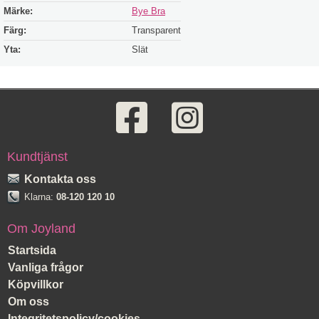
Märke:
Bye Bra
Färg:
Transparent
Yta:
Slät
Kundtjänst
Kontakta oss
Klarna:
08-120 120 10
Om Joyland
Startsida
Vanliga frågor
Köpvillkor
Om oss
Integritetspolicy/cookies