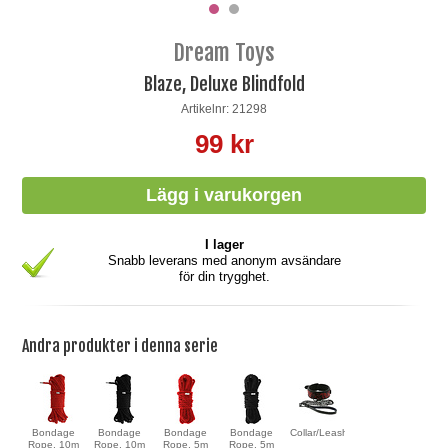
Dream Toys
Blaze, Deluxe Blindfold
Artikelnr: 21298
99 kr
I lager
Snabb leverans med anonym avsändare
för din trygghet.
Andra produkter i denna serie
Bondage
Bondage
Bondage
Bondage
Collar/Leash
Rope, 10m
Rope, 10m
Rope, 5m
Rope, 5m