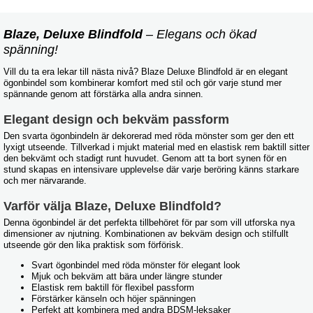
Blaze, Deluxe Blindfold
– Elegans och ökad
spänning!
Vill du ta era lekar till nästa nivå? Blaze Deluxe Blindfold är en elegant
ögonbindel som kombinerar komfort med stil och gör varje stund mer
spännande genom att förstärka alla andra sinnen.
Elegant design och bekväm passform
Den svarta ögonbindeln är dekorerad med röda mönster som ger den ett
lyxigt utseende. Tillverkad i mjukt material med en elastisk rem baktill sitter
den bekvämt och stadigt runt huvudet. Genom att ta bort synen för en
stund skapas en intensivare upplevelse där varje beröring känns starkare
och mer närvarande.
Varför välja Blaze, Deluxe Blindfold?
Denna ögonbindel är det perfekta tillbehöret för par som vill utforska nya
dimensioner av njutning. Kombinationen av bekväm design och stilfullt
utseende gör den lika praktisk som förförisk.
Svart ögonbindel med röda mönster för elegant look
Mjuk och bekväm att bära under längre stunder
Elastisk rem baktill för flexibel passform
Förstärker känseln och höjer spänningen
Perfekt att kombinera med andra BDSM-leksaker