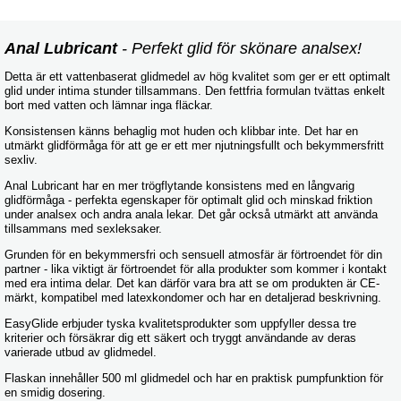
Anal Lubricant
- Perfekt glid för skönare analsex!
Detta är ett vattenbaserat glidmedel av hög kvalitet som ger er ett optimalt
glid under intima stunder tillsammans. Den fettfria formulan tvättas enkelt
bort med vatten och lämnar inga fläckar.
Konsistensen känns behaglig mot huden och klibbar inte. Det har en
utmärkt glidförmåga för att ge er ett mer njutningsfullt och bekymmersfritt
sexliv.
Anal Lubricant har en mer trögflytande konsistens med en långvarig
glidförmåga - perfekta egenskaper för optimalt glid och minskad friktion
under analsex och andra anala lekar. Det går också utmärkt att använda
tillsammans med sexleksaker.
Grunden för en bekymmersfri och sensuell atmosfär är förtroendet för din
partner - lika viktigt är förtroendet för alla produkter som kommer i kontakt
med era intima delar. Det kan därför vara bra att se om produkten är CE-
märkt, kompatibel med latexkondomer och har en detaljerad beskrivning.
EasyGlide erbjuder tyska kvalitetsprodukter som uppfyller dessa tre
kriterier och försäkrar dig ett säkert och tryggt användande av deras
varierade utbud av glidmedel.
Flaskan innehåller 500 ml glidmedel och har en praktisk pumpfunktion för
en smidig dosering.