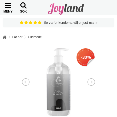
MENY
SÖK
Se varför kunderna väljer just oss »
För par
Glidmedel
-30%
-30%