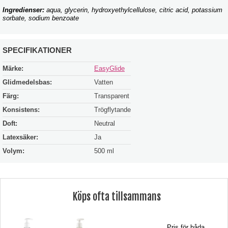
Ingredienser:
aqua, glycerin, hydroxyethylcellulose, citric acid, potassium
sorbate, sodium benzoate
SPECIFIKATIONER
Märke:
EasyGlide
Glidmedelsbas:
Vatten
Färg:
Transparent
Konsistens:
Trögflytande
Doft:
Neutral
Latexsäker:
Ja
Volym:
500 ml
Köps ofta tillsammans
Pris för båda