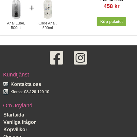
+
458 kr
Anal Lube,
Glide Anal,
500ml
500ml
Kundtjänst
Kontakta oss
Klarna:
08-120 120 10
Om Joyland
Startsida
Vanliga frågor
Köpvillkor
Om oss