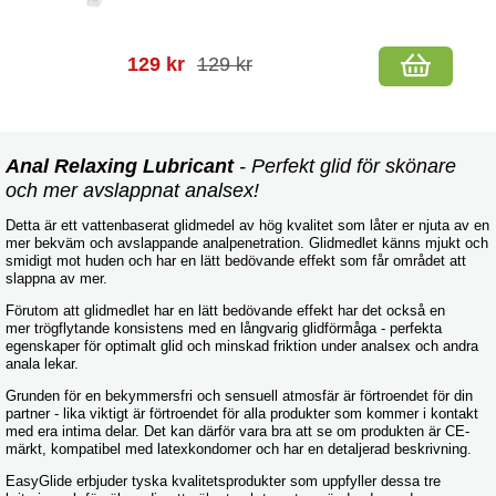
129 kr
129 kr
Anal Relaxing Lubricant
- Perfekt glid för skönare
och mer avslappnat analsex!
Detta är ett vattenbaserat glidmedel av hög kvalitet som låter er njuta av en
mer bekväm och avslappande analpenetration. Glidmedlet känns mjukt och
smidigt mot huden och har en lätt bedövande effekt som får området att
slappna av mer.
Förutom att glidmedlet har en lätt bedövande effekt har det också en
mer trögflytande konsistens med en långvarig glidförmåga - perfekta
egenskaper för optimalt glid och minskad friktion under analsex och andra
anala lekar.
Grunden för en bekymmersfri och sensuell atmosfär är förtroendet för din
partner - lika viktigt är förtroendet för alla produkter som kommer i kontakt
med era intima delar. Det kan därför vara bra att se om produkten är CE-
märkt, kompatibel med latexkondomer och har en detaljerad beskrivning.
EasyGlide erbjuder tyska kvalitetsprodukter som uppfyller dessa tre