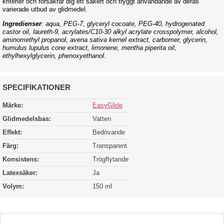
kriterier och försäkrar dig ett säkert och tryggt användande av deras
varierade utbud av glidmedel.
Ingredienser
: aqua, PEG-7, glyceryl cocoate, PEG-40, hydrogenated
castor oil, laureth-9, acrylates/C10-30 alkyl acrylate crosspolymer, alcohol,
aminomethyl propanol, avena sativa kernel extract, carbomer, glycerin,
humulus lupulus cone extract, limonene, mentha piperita oil,
ethylhexylglycerin, phenoxyethanol.
SPECIFIKATIONER
Märke:
EasyGlide
Glidmedelsbas:
Vatten
Effekt:
Bedövande
Färg:
Transparent
Konsistens:
Trögflytande
Latexsäker:
Ja
Volym:
150 ml