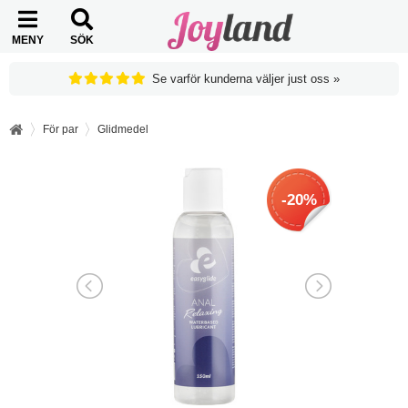
MENY
SÖK
Se varför kunderna väljer just oss »
För par
Glidmedel
-20%
-20%