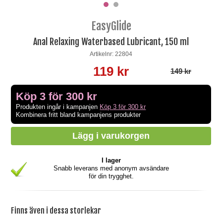
EasyGlide
Anal Relaxing Waterbased Lubricant, 150 ml
Artikelnr: 22804
119 kr
149 kr
Köp 3 för 300 kr
Produkten ingår i kampanjen
Köp 3 för 300 kr
Kombinera fritt bland kampanjens produkter
I lager
Snabb leverans med anonym avsändare
för din trygghet.
Finns även i dessa storlekar