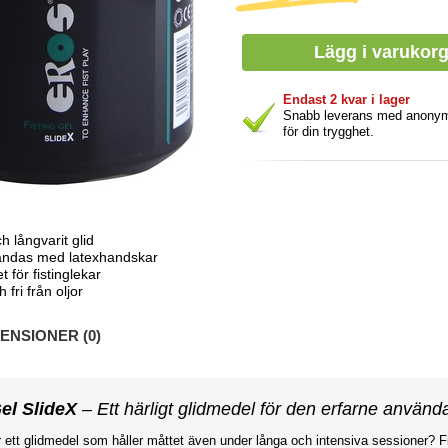
Endast 2 kvar i lager
Snabb leverans med anony
för din trygghet.
ch långvarit glid
ndas med latexhandskar
 för fistinglekar
h fri från oljor
NSIONER (0)
Gel SlideX
– Ett härligt glidmedel för den erfarne använd
r ett glidmedel som håller måttet även under långa och intensiva sessioner? F