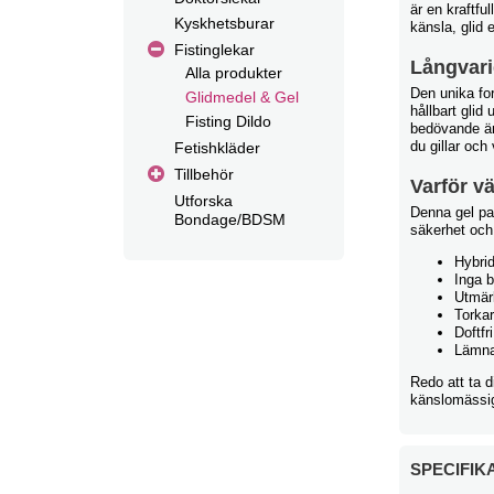
är en kraftfu
Kyskhetsburar
känsla, glid e
Fistinglekar
Långvarig
Alla produkter
Den unika for
Glidmedel & Gel
hållbart glid 
Fisting Dildo
bedövande ämn
du gillar och
Fetishkläder
Tillbehör
Varför vä
Utforska
Denna gel pas
Bondage/BDSM
säkerhet och
Hybrid
Inga 
Utmär
Torkar
Doftfr
Lämnar
Redo att ta di
känslomässig
SPECIFIK