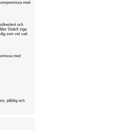
ill kompromissa med
 silkeslent och
håller SlideX inga
r dig som vet vad
mpromissa med
iv, pålitlig och