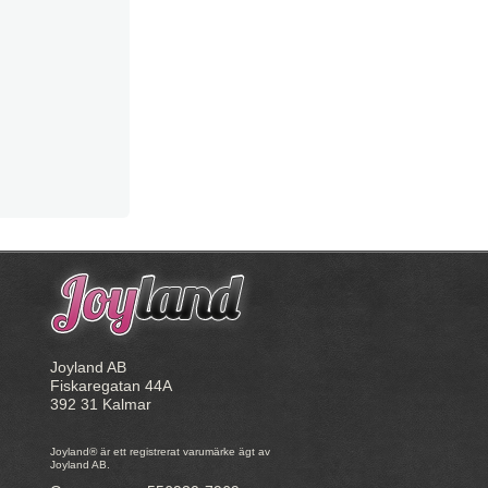
Joyland AB
Fiskaregatan 44A
392 31 Kalmar
Joyland® är ett registrerat varumärke ägt av
Joyland AB.