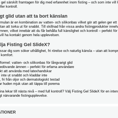
ll gel särskilt framtagen för dig med erfarenhet inom fisting – och som inte v
ller kontroll.
t glid utan att ta bort känslan
mulan är en kombination av vatten- och silikonbas vilket gör att gelen ger ett
utan att torka ut för snabbt. Till skillnad från vissa andra fistingprodukter inne
en, vilket innebär att du får behålla full känslighet och kontroll – perfekt fö
 vill ha kontakt genom hela upplevelsen.
lja Fisting Gel SlideX?
sar dig som söker uthållighet, fri rörelse och naturlig känsla – utan att ko
 komfort.
formel: vatten- och silikonbas för långvarigt glid
bedövande ämnen – perfekt för erfarna användare
kt att använda med latexhandskar
 inte ut snabbt och kladdar inte
i, fri från oljor och dermatologiskt testad
 huden mjuk utan att täppa till porerna
na lekar till nästa nivå – med full kontroll? Välj Fisting Gel SlideX för en intens
t närvarande fistingupplevelse.
ATIONER