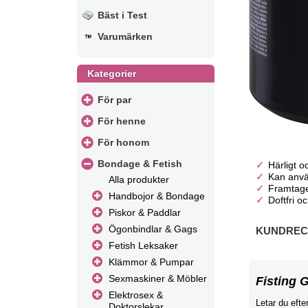
Bäst i Test
Varumärken
Kategorier
För par
För henne
För honom
Bondage & Fetish
Härligt o
Kan anvä
Alla produkter
Framtaget
Handbojor & Bondage
Doftfri oc
Piskor & Paddlar
Ögonbindlar & Gags
KUNDRECE
Fetish Leksaker
Klämmor & Pumpar
Sexmaskiner & Möbler
Fisting 
Elektrosex &
Letar du efte
Doktorslekar