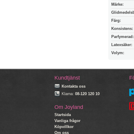
Märke:
Glidmedels
Färg:
Konsistens:
Parfymerad:
Latexsäker:
Volym:
Kundtjänst
Fö
Kontakta oss
Klarna:
08-120 120 10
Om Joyland
Startsida
Vanliga frågor
Köpvillkor
Om oss