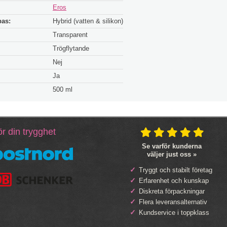
Eros
bas:
Hybrid (vatten & silikon)
Transparent
Trögflytande
Nej
Ja
500 ml
r din trygghet
Se varför kunderna
väljer just oss »
Tryggt och stabilt företag
Erfarenhet och kunskap
Diskreta förpackningar
Flera leveransalternativ
Kundservice i toppklass