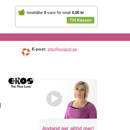
Your
Innehåller
0
varor för totalt
0,00 kr
cart
Till Kassan
E-post:
info@joyland.se
l
Joyland ger alltid mer!