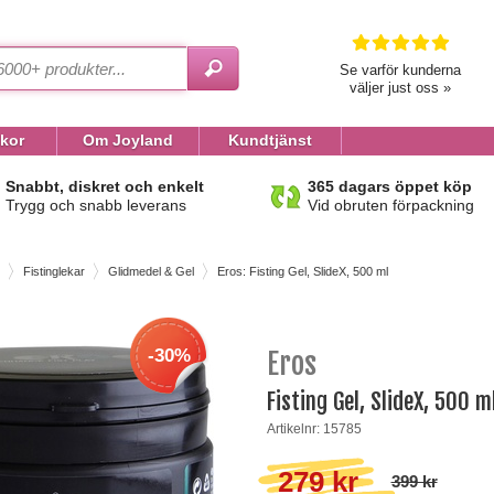
Se varför kunderna
väljer just oss »
lkor
Om Joyland
Kundtjänst
Snabbt, diskret och enkelt
365 dagars öppet köp
Trygg och snabb leverans
Vid obruten förpackning
Fistinglekar
Glidmedel & Gel
Eros: Fisting Gel, SlideX, 500 ml
-30%
Eros
Fisting Gel, SlideX, 500 m
Artikelnr: 15785
279 kr
399 kr