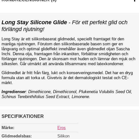
Long Stay Silicone Glide
- För ett perfekt glid och
förlängd njutning!
Long Stay är ett silikonbaserat glidmedel, speciellt framtaget för den
manliga njutningen. Förutom den silikonbaserade basen som ger en
långvarig och optimal glideffekt innehåller även glidmedlet oljan Sascha
Inchi. Denna olja, framtagen från inkanöten, förbättrar smidigheten och
förlänger njutningen. Den är skonsam mot huden och lämnar den mjuk och
silkeslen. Går utmärkt att använda tillsammans med latexkondomer.
Glidmedlet är fritt från färg, lukt och konserveringsmedel. Det har en dryg
formula utan att torka ut. Givetvis är det dermatologiskt testat och CE-
märkt.
Ingredienser
: Dimethicone, Dimethiconol, Plukenetia Volubilis Seed Oil,
Schinus Terebinthifolius Seed Extract, Limonene.
SPECIFIKATIONER
Märke:
Eros
Glidmedelsbas:
Silikon