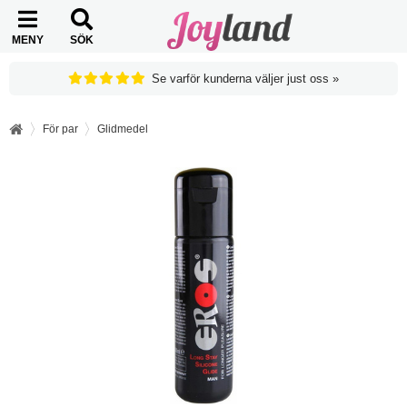
MENY
SÖK
Se varför kunderna väljer just oss »
För par
Glidmedel