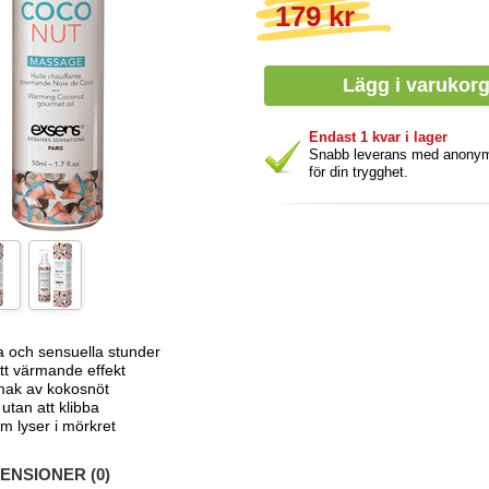
179 kr
Endast 1 kvar i lager
Snabb leverans med anony
för din trygghet.
a och sensuella stunder
tt värmande effekt
smak av kokosnöt
 utan att klibba
om lyser i mörkret
NSIONER (0)