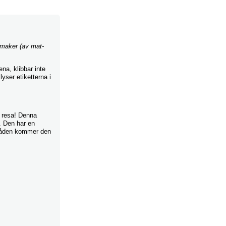
smaker (av mat-
na, klibbar inte
yser etiketterna i
k resa! Denna
. Den har en
mråden kommer den