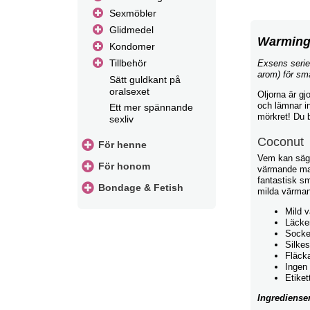
Sexmöbler
Glidmedel
Warming
Kondomer
Tillbehör
Exsens serie
arom) för sm
Sätt guldkant på
oralsexet
Oljorna är gj
och lämnar in
Ett mer spännande
mörkret! Du b
sexliv
Coconut
För henne
Vem kan säga 
För honom
värmande mas
fantastisk s
Bondage & Fetish
milda värman
Mild 
Läcke
Socker
Silkes
Fläcka
Ingen 
Etiket
Ingrediense