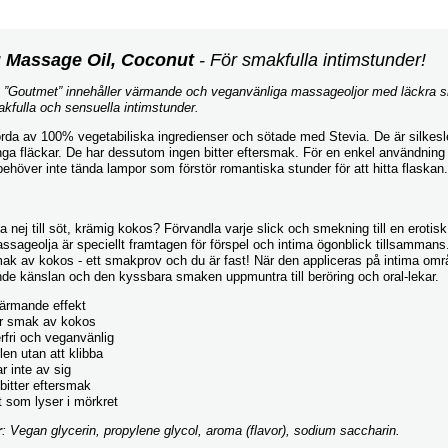
 Massage Oil, Coconut
- För smakfulla intimstunder!
 ”Goutmet” innehåller värmande och veganvänliga massageoljor med läckra 
akfulla och sensuella intimstunder.
orda av 100% vegetabiliska ingredienser och sötade med Stevia. De är silkesle
ga fläckar. De har dessutom ingen bitter eftersmak. För en enkel användning l
ehöver inte tända lampor som förstör romantiska stunder för att hitta flaskan.
nej till söt, krämig kokos? Förvandla varje slick och smekning till en erotis
sageolja är speciellt framtagen för förspel och intima ögonblick tillsammans
mak av kokos - ett smakprov och du är fast! När den appliceras på intima o
de känslan och den kyssbara smaken uppmuntra till beröring och oral-lekar.
värmande effekt
r smak av kokos
fri och veganvänlig
len utan att klibba
r inte av sig
bitter eftersmak
t som lyser i mörkret
r
: Vegan glycerin, propylene glycol, aroma (flavor), sodium saccharin.