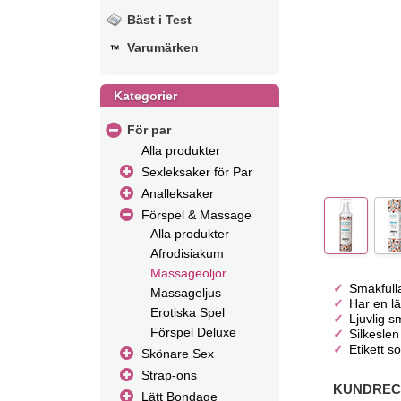
Bäst i Test
Varumärken
Kategorier
För par
Alla produkter
Sexleksaker för Par
Analleksaker
Förspel & Massage
Alla produkter
Afrodisiakum
Massageoljor
Smakfull
Massageljus
Har en lä
Erotiska Spel
Ljuvlig 
Förspel Deluxe
Silkeslen
Etikett s
Skönare Sex
Strap-ons
KUNDRECE
Lätt Bondage