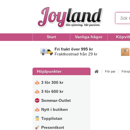
Start
Vanliga frågor
Köpvil
Fri frakt över 995 kr
Fraktkostnad från 29 kr
Höjdpunkter
För par
Försp
3 för 300 kr
3 för 600 kr
Sommar-Outlet
Nytt i butiken
Topplistan
Presentkort