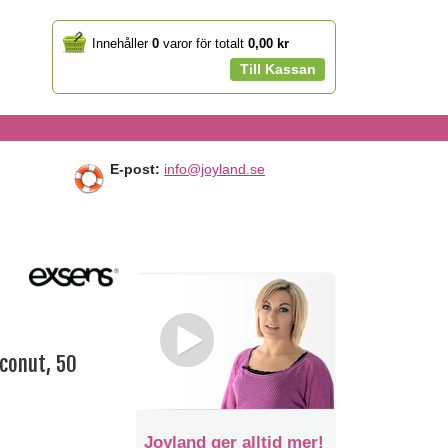
Your
Innehåller
0
varor för totalt
0,00 kr
cart
Till Kassan
E-post:
info@joyland.se
conut, 50
Joyland ger alltid mer!