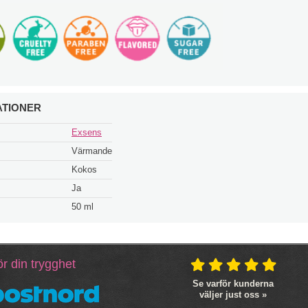
ATIONER
Exsens
Värmande
Kokos
Ja
50 ml
r din trygghet
Se varför kunderna
väljer just oss »