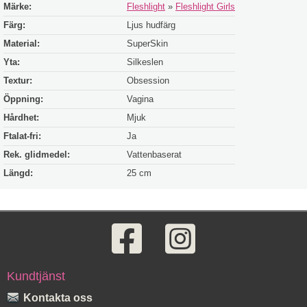
Märke:
Fleshlight
»
Fleshlight Girls
Färg:
Ljus hudfärg
Material:
SuperSkin
Yta:
Silkeslen
Textur:
Obsession
Öppning:
Vagina
Hårdhet:
Mjuk
Ftalat-fri:
Ja
Rek. glidmedel:
Vattenbaserat
Längd:
25 cm
Kundtjänst
Kontakta oss