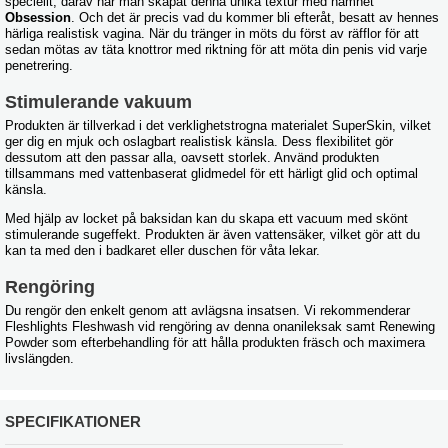
speciellt, därav har man skapat denna unika textur med namnet
Obsession
. Och det är precis vad du kommer bli efteråt, besatt av hennes
härliga realistisk vagina. När du tränger in möts du först av räfflor för att
sedan mötas av täta knottror med riktning för att möta din penis vid varje
penetrering.
Stimulerande vakuum
Produkten är tillverkad i det verklighetstrogna materialet SuperSkin, vilket
ger dig en mjuk och oslagbart realistisk känsla. Dess flexibilitet gör
dessutom att den passar alla, oavsett storlek. Använd produkten
tillsammans med vattenbaserat glidmedel för ett härligt glid och optimal
känsla.
Med hjälp av locket på baksidan kan du skapa ett vacuum med skönt
stimulerande sugeffekt. Produkten är även vattensäker, vilket gör att du
kan ta med den i badkaret eller duschen för våta lekar.
Rengöring
Du rengör den enkelt genom att avlägsna insatsen. Vi rekommenderar
Fleshlights Fleshwash vid rengöring av denna onanileksak samt Renewing
Powder som efterbehandling för att hålla produkten fräsch och maximera
livslängden.
SPECIFIKATIONER