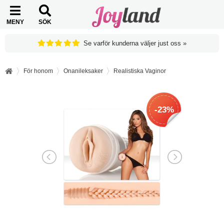
MENY
SÖK
Se varför kunderna väljer just oss »
För honom
Onanileksaker
Realistiska Vaginor
-23%
-23%