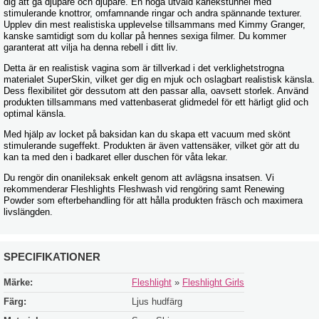
dig att gå djupare och djupare. En noga utvald kärlekstunnel med
stimulerande knottror, omfamnande ringar och andra spännande texturer.
Upplev din mest realistiska upplevelse tillsammans med Kimmy Granger,
kanske samtidigt som du kollar på hennes sexiga filmer. Du kommer
garanterat att vilja ha denna rebell i ditt liv.
Detta är en realistisk vagina som är tillverkad i det verklighetstrogna
materialet SuperSkin, vilket ger dig en mjuk och oslagbart realistisk känsla.
Dess flexibilitet gör dessutom att den passar alla, oavsett storlek. Använd
produkten tillsammans med vattenbaserat glidmedel för ett härligt glid och
optimal känsla.
Med hjälp av locket på baksidan kan du skapa ett vacuum med skönt
stimulerande sugeffekt. Produkten är även vattensäker, vilket gör att du
kan ta med den i badkaret eller duschen för våta lekar.
Du rengör din onanileksak enkelt genom att avlägsna insatsen. Vi
rekommenderar Fleshlights Fleshwash vid rengöring samt Renewing
Powder som efterbehandling för att hålla produkten fräsch och maximera
livslängden.
SPECIFIKATIONER
Märke:
Fleshlight
»
Fleshlight Girls
Färg:
Ljus hudfärg