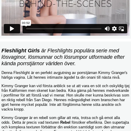
Fleshlight Girls
är Fleshlights populära serie med
lösvaginor, lösmunnar och lösrumpor utformade efter
kända porrstjärnor världen över.
Denna Fleshlight är en perfekt avgjutning av porrstjärnan Kimmy Granger's
härliga vagina. Låt hennes intimaste ägodel ta din onani till nästa nivå.
Kimmy Granger kan vid första anblick se ut att vara en söt och oskyldig tjej
från Kalifornien men skenet kan bedra. Kika gärna på hennes medverkande
i porrfilmer för att förstå vad vi menar. Hon skulle mer kunna beskrivas som
en riktig rebell från San Diego. Hennes mångsidighet inom branschen har
gjort henne mycket populär. Inte att förglömma henne söta ansikte och
vackra kropp.
Kimmy Granger är en rebell som gillar att reta, trotsa och gå emot alla
odds. Detta är precis vad texturen
Rebel
försöker efterlikna. Den supertajta
och komplexa texturen förbättrar din erektion samtidigt som den utmanar