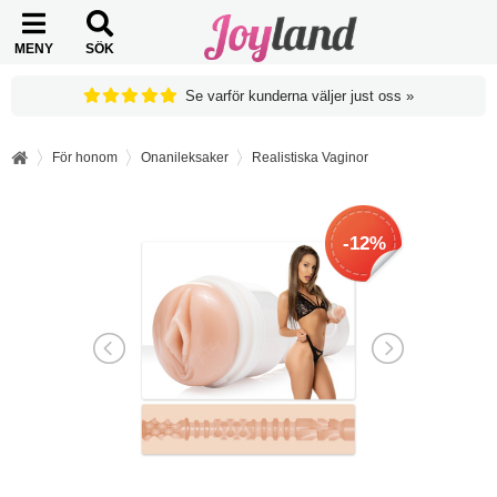
MENY
SÖK
Se varför kunderna väljer just oss »
För honom
Onanileksaker
Realistiska Vaginor
-12%
-12%