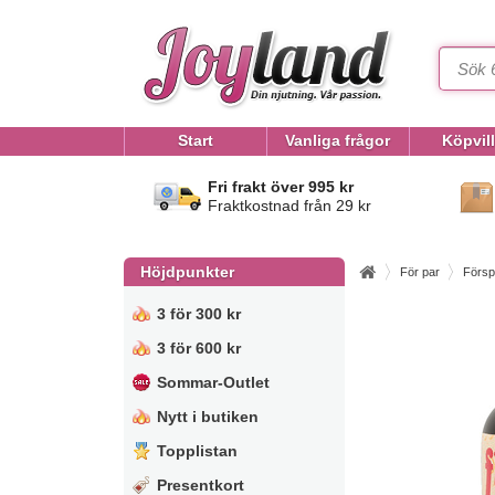
Start
Vanliga frågor
Köpvil
Fri frakt över 995 kr
Fraktkostnad från 29 kr
Höjdpunkter
För par
Försp
3 för 300 kr
3 för 600 kr
Sommar-Outlet
Nytt i butiken
Topplistan
Presentkort