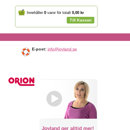
Your
Innehåller
0
varor för totalt
0,00 kr
cart
Till Kassan
E-post:
info@joyland.se
Joyland ger alltid mer!