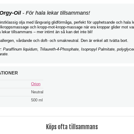
 Orgy-Oil
- För hala lekar tillsammans!
örstklassig olja med långvarig glidförmåga, perfekt för upphetsande och hala le
helkroppsmassage och kropp-mot-kropp-massage när era kroppar glider mot va
 lekar tillsammans – mer intimt än så kan det inte bli!
allergen, vårdande och doft- och smakneutral. Den är enkel att tvätta bort.
r
: Paraffinum liquidum, Trilaureth-4-Phosphate, Isopropyl Palmitate, polyglyce
rate.
ATIONER
Orion
Neutral
500 ml
Köps ofta tillsammans