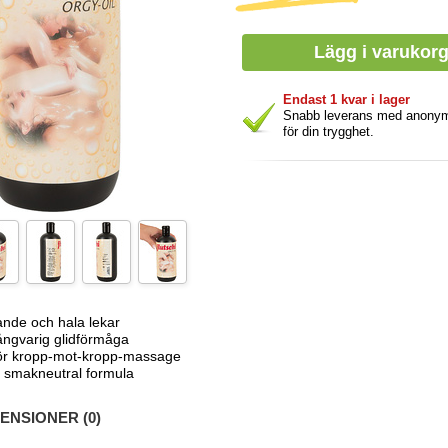
Endast 1 kvar i lager
Snabb leverans med anony
för din trygghet.
nde och hala lekar
långvarig glidförmåga
för kropp-mot-kropp-massage
h smakneutral formula
NSIONER (0)