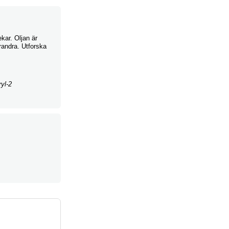
kar. Oljan är
randra. Utforska
ryl-2