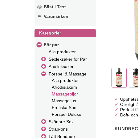
Bäst i Test
Varumärken
Kategorier
För par
Alla produkter
Sexleksaker för Par
Analleksaker
Förspel & Massage
Alla produkter
Afrodisiakum
Massageoljor
Upphetsa
Massageljus
Otroligt 
Erotiska Spel
Perfekt 
Förspel Deluxe
Doft- oc
Skönare Sex
KUNDRECE
Strap-ons
Lätt Bondage