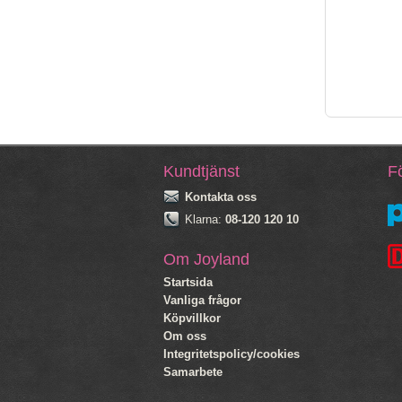
Kundtjänst
Fö
Kontakta oss
Klarna:
08-120 120 10
Om Joyland
Startsida
Vanliga frågor
Köpvillkor
Om oss
Integritetspolicy/cookies
Samarbete