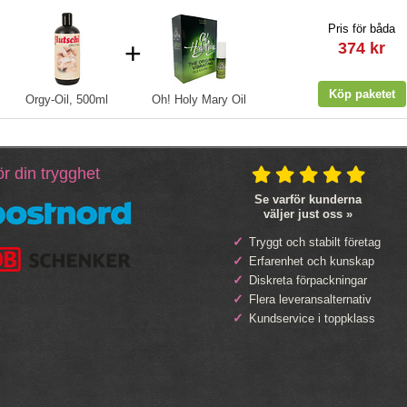
Pris för båda
+
374 kr
Orgy-Oil, 500ml
Oh! Holy Mary Oil
r din trygghet
Se varför kunderna
väljer just oss »
Tryggt och stabilt företag
Erfarenhet och kunskap
Diskreta förpackningar
Flera leveransalternativ
Kundservice i toppklass