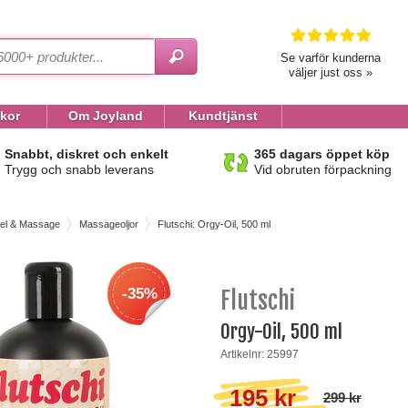
Se varför kunderna
väljer just oss »
lkor
Om Joyland
Kundtjänst
Snabbt, diskret och enkelt
365 dagars öppet köp
Trygg och snabb leverans
Vid obruten förpackning
el & Massage
Massageoljor
Flutschi: Orgy-Oil, 500 ml
-35%
Flutschi
Orgy-Oil, 500 ml
Artikelnr: 25997
195 kr
299 kr