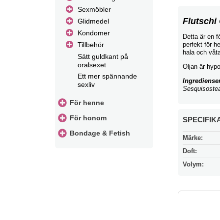
Sexmöbler
Flutschi
Glidmedel
Kondomer
Detta är en f
Tillbehör
perfekt för 
hala och våta
Sätt guldkant på
oralsexet
Oljan är hypo
Ett mer spännande
Ingrediense
sexliv
Sesquisostea
För henne
För honom
SPECIFIK
Bondage & Fetish
Märke:
Doft:
Volym: