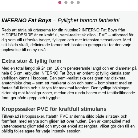
INFERNO Fat Boys
– Fyllighet bortom fantasin!
Redo att tänja på gränserna för din njutning? INFERNO Fat Boys från
HIDDEN DESIRE är en kraftfull, semi-realistisk dildo i PVC – utformad för
dig som vill utforska tyngre, fylligare och mer intensiva sensationer. Med
sitt böjda skaft, definierade former och bastanta grepppunkt tar den varje
upplevelse till en ny nivå.
Extra stor & fyllig form
Med en total längd på 24 cm, 16 cm penetrerande längd och en diameter på
hela 8,5 cm, erbjuder INFERNO Fat Boys en ordentligt fyllig känsla som
verkligen känns i kroppen. Den semi-realistiska designen har diskreta
anatomiska drag – som ett markerat ollon och pung – kombinerat med en
fantasifull finish och slät yta för maximal komfort. Den tydliga böjningen
riktar sig mot känsliga zoner, medan den runda basen med testikelliknande
form ger både grepp och trygghet.
Kroppssäker PVC för kraftfull stimulans
Tillverkad i kroppssäker, ftalatfri PVC är denna dildo både slitstark och
formfast, med en yta som glider lätt över huden. Den är kompatibel med
vattenbaserat glidmedel och mycket enkel att rengöra, vilket gör den till en
pålitlig följeslagare för varje intensiv session.