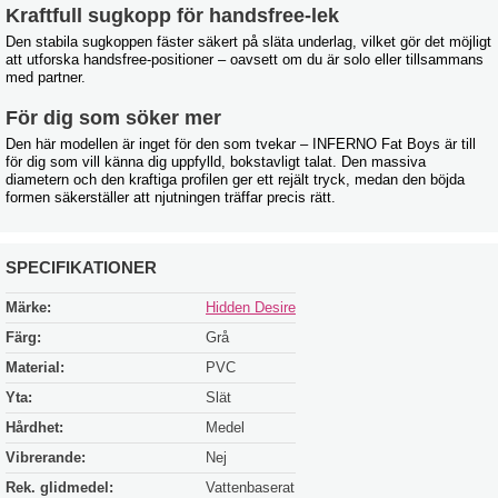
Kraftfull sugkopp för handsfree-lek
Den stabila sugkoppen fäster säkert på släta underlag, vilket gör det möjligt
att utforska handsfree-positioner – oavsett om du är solo eller tillsammans
med partner.
För dig som söker mer
Den här modellen är inget för den som tvekar – INFERNO Fat Boys är till
för dig som vill känna dig uppfylld, bokstavligt talat. Den massiva
diametern och den kraftiga profilen ger ett rejält tryck, medan den böjda
formen säkerställer att njutningen träffar precis rätt.
SPECIFIKATIONER
Märke:
Hidden Desire
Färg:
Grå
Material:
PVC
Yta:
Slät
Hårdhet:
Medel
Vibrerande:
Nej
Rek. glidmedel:
Vattenbaserat