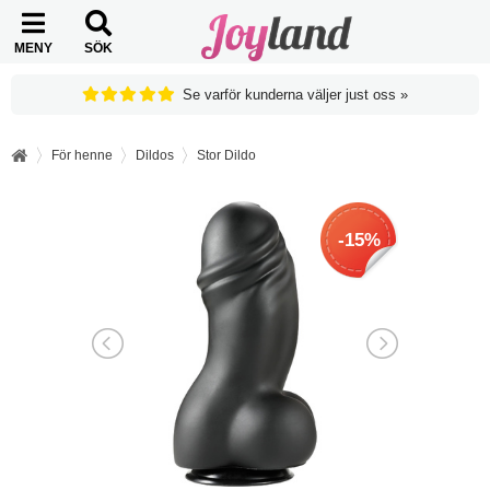
MENY
SÖK
Se varför kunderna väljer just oss »
För henne
Dildos
Stor Dildo
-15%
-15%