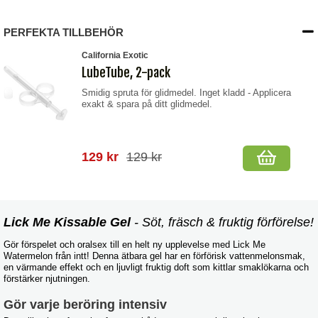
PERFEKTA TILLBEHÖR
California Exotic
LubeTube, 2-pack
Smidig spruta för glidmedel. Inget kladd - Applicera
exakt & spara på ditt glidmedel.
129 kr
129 kr
Lick Me Kissable Gel
- Söt, fräsch & fruktig förförelse!
Gör förspelet och oralsex till en helt ny upplevelse med Lick Me
Watermelon från intt! Denna ätbara gel har en förförisk vattenmelonsmak,
en värmande effekt och en ljuvligt fruktig doft som kittlar smaklökarna och
förstärker njutningen.
Gör varje beröring intensiv