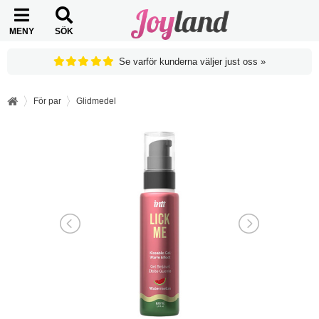
MENY
SÖK
Se varför kunderna väljer just oss »
För par
Glidmedel