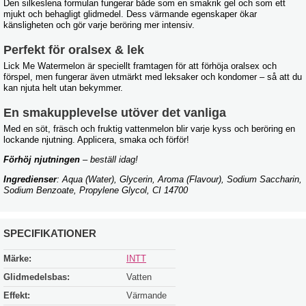
Den silkeslena formulan fungerar både som en smakrik gel och som ett
mjukt och behagligt glidmedel. Dess värmande egenskaper ökar
känsligheten och gör varje beröring mer intensiv.
Perfekt för oralsex & lek
Lick Me Watermelon är speciellt framtagen för att förhöja oralsex och
förspel, men fungerar även utmärkt med leksaker och kondomer – så att du
kan njuta helt utan bekymmer.
En smakupplevelse utöver det vanliga
Med en söt, fräsch och fruktig vattenmelon blir varje kyss och beröring en
lockande njutning. Applicera, smaka och förför!
Förhöj njutningen
– beställ idag!
Ingredienser
: Aqua (Water), Glycerin, Aroma (Flavour), Sodium Saccharin,
Sodium Benzoate, Propylene Glycol, CI 14700
SPECIFIKATIONER
Märke:
INTT
Glidmedelsbas:
Vatten
Effekt:
Värmande