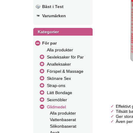
Bäst i Test
Varumärken
Kategorier
För par
Alla produkter
Sexleksaker för Par
Analleksaker
Förspel & Massage
Skönare Sex
Strap-ons
Lätt Bondage
Sexmöbler
Effektivt
Glidmedel
Tillsätt
Alla produkter
Ger stor
Vattenbaserat
Även per
Silikonbaserat
Analt