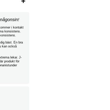
l någonsin!
 kommer i kontakt
mma konsistens.
 konsistens.
dig bäst. En bra
Du kan också
trema lekar. J-
är produkt för
onanistunder