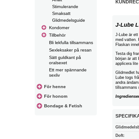
KUNDRECE
Stimulerande
Smaksatt
Glidmedelsguide
J-Lube L
Kondomer
J-Lube är ett
Tillbehör
med vatten. 
Bli lekfulla tillsammans
Flaskan inne
Sexleksaker på resan
Testa dig fr
Sätt guldkant på
början är at
oralsexet
applicera lit
Ett mer spännande
Glidmedlet h
sexliv
Lube togs frå
andra ändamå
För henne
tillsammans 
För honom
Ingrediense
Bondage & Fetish
SPECIFIK
Glidmedels
Doft: