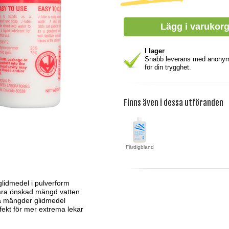
I lager
Snabb leverans med anony
för din trygghet.
Finns även i dessa utföranden
Färdigblandat
 glidmedel i pulverform
 bara önskad mängd vatten
a mängder glidmedel
fekt för mer extrema lekar