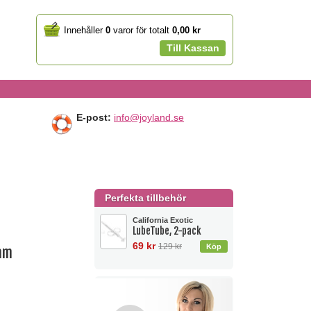
Your
Innehåller
0
varor för totalt
0,00 kr
cart
Till Kassan
E-post:
info@joyland.se
Perfekta tillbehör
California Exotic
LubeTube, 2-pack
69 kr
129 kr
ram