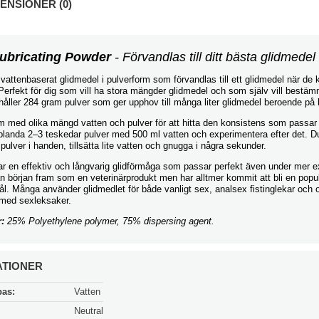
NSIONER (0)
ubricating Powder
- Förvandlas till ditt bästa glidmede
 vattenbaserat glidmedel i pulverform som förvandlas till ett glidmedel när de
Perfekt för dig som vill ha stora mängder glidmedel och som själv vill bestä
håller 284 gram pulver som ger upphov till många liter glidmedel beroende på
am med olika mängd vatten och pulver för att hitta den konsistens som passar 
t blanda 2–3 teskedar pulver med 500 ml vatten och experimentera efter det. 
e pulver i handen, tillsätta lite vatten och gnugga i några sekunder.
ar en effektiv och långvarig glidförmåga som passar perfekt även under mer ex
n början fram som en veterinärprodukt men har alltmer kommit att bli en popul
l. Många använder glidmedlet för både vanligt sex, analsex fistinglekar och 
med sexleksaker.
r:
25% Polyethylene polymer, 75% dispersing agent.
ATIONER
bas:
Vatten
Neutral