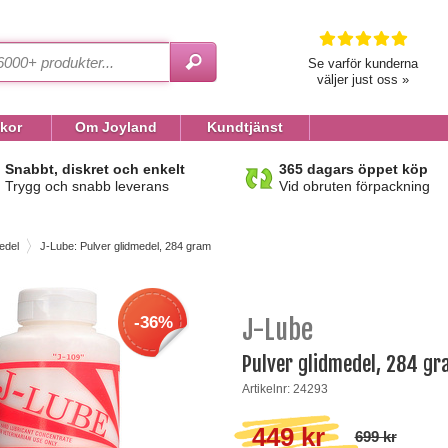
Se varför kunderna
väljer just oss »
lkor
Om Joyland
Kundtjänst
Snabbt, diskret och enkelt
365 dagars öppet köp
Trygg och snabb leverans
Vid obruten förpackning
edel
J-Lube: Pulver glidmedel, 284 gram
-36%
J-Lube
Pulver glidmedel, 284 g
Artikelnr: 24293
449 kr
699 kr