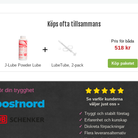
Köps ofta tillsammans
Pris för båda
+
518 kr
J-Lube Powder Lube
LubeTube, 2-pack
r din trygghet
Se varför kunderna
väljer just oss »
Tryggt och stabilt företag
Erfarenhet och kunskap
Diskreta förpackningar
Flera leveransalternativ