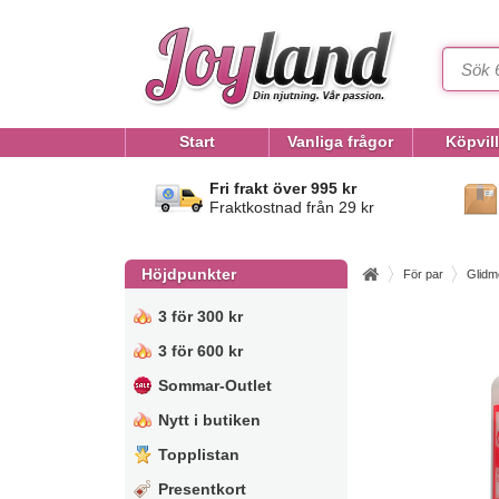
Start
Vanliga frågor
Köpvil
Fri frakt över 995 kr
Fraktkostnad från 29 kr
Höjdpunkter
För par
Glidm
3 för 300 kr
3 för 600 kr
Sommar-Outlet
Nytt i butiken
Topplistan
Presentkort