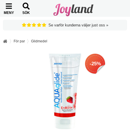
MENY
SÖK
Se varför kunderna väljer just oss »
För par
Glidmedel
-25%
-25%