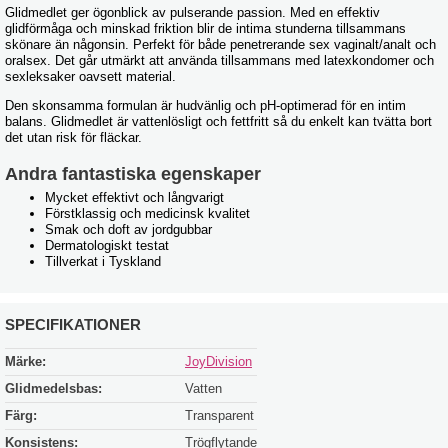
Glidmedlet ger ögonblick av pulserande passion. Med en effektiv
glidförmåga och minskad friktion blir de intima stunderna tillsammans
skönare än någonsin. Perfekt för både penetrerande sex vaginalt/analt och
oralsex. Det går utmärkt att använda tillsammans med latexkondomer och
sexleksaker oavsett material.
Den skonsamma formulan är hudvänlig och pH-optimerad för en intim
balans. Glidmedlet är vattenlösligt och fettfritt så du enkelt kan tvätta bort
det utan risk för fläckar.
Andra fantastiska egenskaper
Mycket effektivt och långvarigt
Förstklassig och medicinsk kvalitet
Smak och doft av jordgubbar
Dermatologiskt testat
Tillverkat i Tyskland
SPECIFIKATIONER
Märke:
JoyDivision
Glidmedelsbas:
Vatten
Färg:
Transparent
Konsistens:
Trögflytande