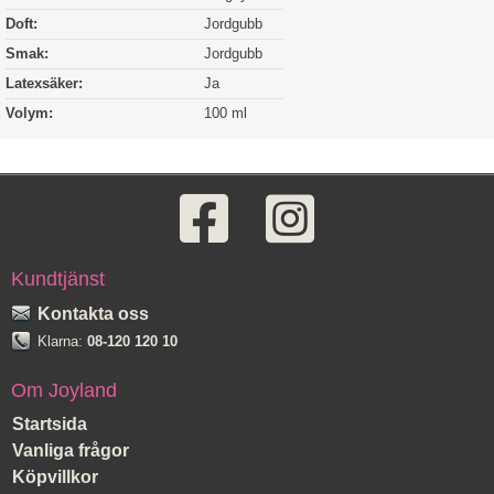
Doft:
Jordgubb
Smak:
Jordgubb
Latexsäker:
Ja
Volym:
100 ml
Kundtjänst
Kontakta oss
Klarna:
08-120 120 10
Om Joyland
Startsida
Vanliga frågor
Köpvillkor