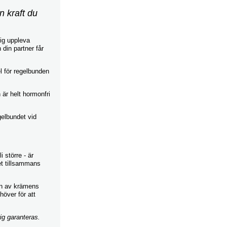
n kraft du
dig uppleva
din partner får
l för regelbunden
 är helt hormonfri
gelbundet vid
 större - är
et tillsammans
an av krämens
över för att
rig garanteras.