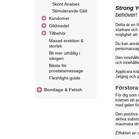
Skönt Analsex
Strong 
Stimulerande Glid
behöver!
Kondomer
Detta är en f
Glidmedel
starkare och 
Tillbehör
möjlighet at
Maxad erektion &
Du kan använ
storlek
penismassage 
Bli mer uthållig i
Den innehålle
sängen
och innehålle
Bästa för
prostatamassage
Applicera krä
Jelging och 
Fleshlight-guide
Förstora
Bondage & Fetish
För dig som s
krämen ett p
med gelen för
Den positiva
aktiva subst
maximera din 
Effekten av d