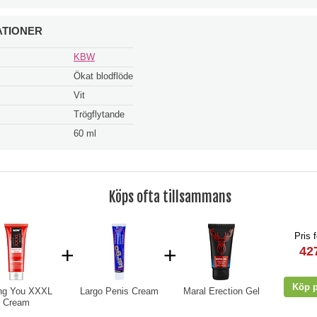
ATIONER
KBW
Ökat blodflöde
Vit
Trögflytande
60 ml
Köps ofta tillsammans
Pris f
+
+
42
ng You XXXL
Largo Penis Cream
Maral Erection Gel
Cream