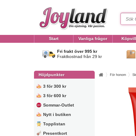
Start
Vanliga frågor
Köpvil
Fri frakt över 995 kr
Fraktkostnad från 29 kr
Höjdpunkter
För honom
Sk
3 för 300 kr
3 för 600 kr
Sommar-Outlet
Nytt i butiken
Topplistan
Presentkort