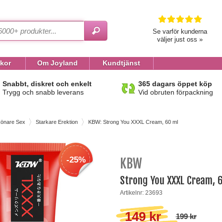
Se varför kunderna
väljer just oss »
lkor
Om Joyland
Kundtjänst
Snabbt, diskret och enkelt
365 dagars öppet köp
Trygg och snabb leverans
Vid obruten förpackning
önare Sex
Starkare Erektion
KBW: Strong You XXXL Cream, 60 ml
-25%
KBW
Strong You XXXL Cream, 
Artikelnr: 23693
149 kr
199 kr