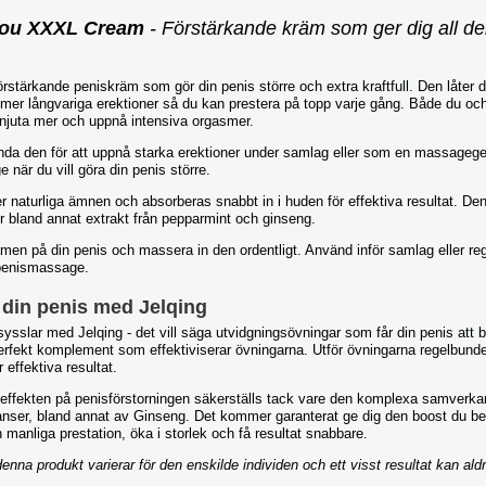
You XXXL Cream
- Förstärkande kräm som ger dig all de
örstärkande peniskräm som gör din penis större och extra kraftfull. Den låter 
mer långvariga erektioner så du kan prestera på topp varje gång. Både du och 
t njuta mer och uppnå intensiva orgasmer.
da den för att uppnå starka erektioner under samlag eller som en massagege
när du vill göra din penis större.
r naturliga ämnen och absorberas snabbt in i huden för effektiva resultat. Den
r bland annat extrakt från pepparmint och ginseng.
men på din penis och massera in den ordentligt. Använd inför samlag eller re
penismassage.
 din penis med Jelqing
ysslar med Jelqing - det vill säga utvidgningsövningar som får din penis att bli
erfekt komplement som effektiviserar övningarna. Utför övningarna regelbund
 effektiva resultat.
 effekten på penisförstorningen säkerställs tack vare den komplexa samverk
anser, bland annat av Ginseng. Det kommer garanterat ge dig den boost du beh
manliga prestation, öka i storlek och få resultat snabbare.
enna produkt varierar för den enskilde individen och ett visst resultat kan ald