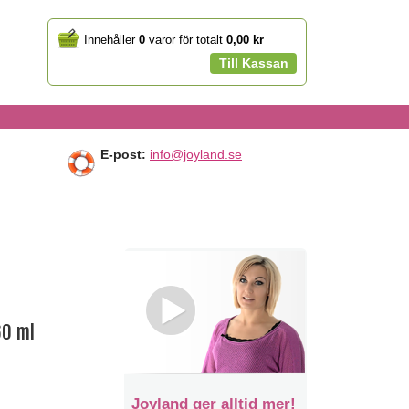
Your
Innehåller
0
varor för totalt
0,00 kr
cart
Till Kassan
E-post:
info@joyland.se
60 ml
Joyland ger alltid mer!