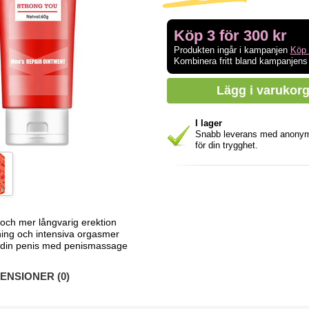
Köp 3 för 300 kr
Produkten ingår i kampanjen
Köp 
Kombinera fritt bland kampanjens
I lager
Snabb leverans med anony
för din trygghet.
 och mer långvarig erektion
ning och intensiva orgasmer
 din penis med penismassage
NSIONER (0)