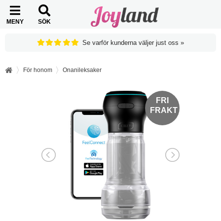
MENY
SÖK
Se varför kunderna väljer just oss »
För honom
Onanileksaker
FRI
FRI
FRAKT
FRAKT