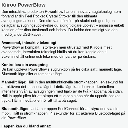
Kiiroo PowerBlow
Den interaktiva produkten PowerBlow har en innovativ sugteknologi som
förvandlar din Feel Pocket Crystal Stroker till den ultimata
avsugningsmaskinen. Den skruvas sömlöst på skalet och ger dig en
oslagbar avsugningsupplevelse du aldrig tidigare upplevt – anpassa enkelt
känslan efter dina önskemål och behov. Du laddar den smidigt via den
medföljande USB-kabeln.
Avancerad, interaktiv teknologi
PowerBlow är kompakt i storleken men utrustad med Kiiroo’s mest
avancerade, interaktiva teknologi hittills så du kan koppla den till
vuxeninnehåll online och leka med din partner på distans.
Kontrollera din avsugning
Du kan uppleva PowerBlow’s sugfunktion på tre olika sätt: manuellt läge,
Bluetooth-läge eller automatiskt läge.
Manuellt läge:
Håll in den multifunktionella strömknappen i en sekund för
att aktivera det manuella läget. I detta läge kan du enkelt kontrollera
intensitetsnivån av avsugningen med hjälp av de två knapparna på sidan.
Håll in uppåt-pilen för att skapa ett sug och släpp när du uppnått önskat
tryck. Håll in nedåt-pilen för att lätta på suget.
Bluetooth-läge:
Ladda ner appen FeelConnect för att styra den via din
mobil. Håll in strömknappen i 4 sekunder för att aktivera Bluetooth-läget på
din PowerBlow.
I appen kan du bland annat: