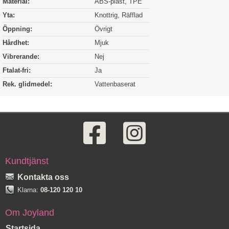
Material:
ABS-plast, TPE
Yta:
Knottrig, Räfflad
Öppning:
Övrigt
Hårdhet:
Mjuk
Vibrerande:
Nej
Ftalat-fri:
Ja
Rek. glidmedel:
Vattenbaserat
Kundtjänst
Kontakta oss
Klarna:
08-120 120 10
Om Joyland
Startsida