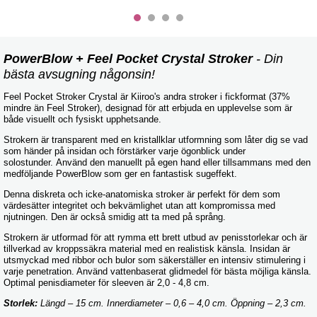
PowerBlow + Feel Pocket Crystal Stroker
- Din
bästa avsugning någonsin!
Feel Pocket Stroker Crystal är Kiiroo's andra stroker i fickformat (37%
mindre än Feel Stroker), designad för att erbjuda en upplevelse som är
både visuellt och fysiskt upphetsande.
Strokern är transparent med en kristallklar utformning som låter dig se vad
som händer på insidan och förstärker varje ögonblick under
solostunder. Använd den manuellt på egen hand eller tillsammans med den
medföljande PowerBlow som ger en fantastisk sugeffekt.
Denna diskreta och icke-anatomiska stroker är perfekt för dem som
värdesätter integritet och bekvämlighet utan att kompromissa med
njutningen. Den är också smidig att ta med på språng.
Strokern är utformad för att rymma ett brett utbud av penisstorlekar och är
tillverkad av kroppssäkra material med en realistisk känsla. Insidan är
utsmyckad med ribbor och bulor som säkerställer en intensiv stimulering i
varje penetration. Använd vattenbaserat glidmedel för bästa möjliga känsla.
Optimal penisdiameter för sleeven är 2,0 - 4,8 cm.
Storlek:
Längd – 15 cm. Innerdiameter – 0,6 – 4,0 cm. Öppning – 2,3 cm.