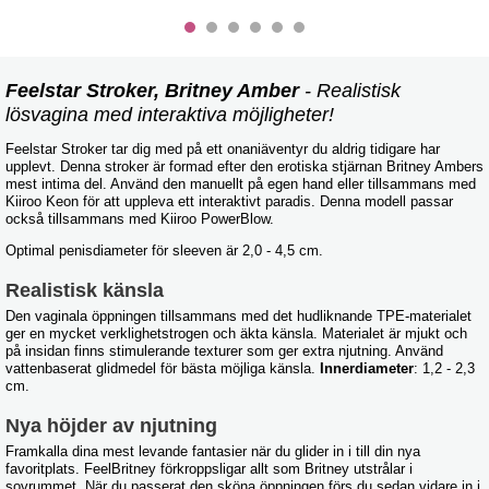
Feelstar Stroker, Britney Amber
- Realistisk
lösvagina med interaktiva möjligheter!
Feelstar Stroker tar dig med på ett onaniäventyr du aldrig tidigare har
upplevt. Denna stroker är formad efter den erotiska stjärnan Britney Ambers
mest intima del. Använd den manuellt på egen hand eller tillsammans med
Kiiroo Keon för att uppleva ett interaktivt paradis. Denna modell passar
också tillsammans med Kiiroo PowerBlow.
Optimal penisdiameter för sleeven är 2,0 - 4,5 cm.
Realistisk känsla
Den vaginala öppningen tillsammans med det hudliknande TPE-materialet
ger en mycket verklighetstrogen och äkta känsla. Materialet är mjukt och
på insidan finns stimulerande texturer som ger extra njutning. Använd
vattenbaserat glidmedel för bästa möjliga känsla.
Innerdiameter
: 1,2 - 2,3
cm.
Nya höjder av njutning
Framkalla dina mest levande fantasier när du glider in i till din nya
favoritplats. FeelBritney förkroppsligar allt som Britney utstrålar i
sovrummet. När du passerat den sköna öppningen förs du sedan vidare in i