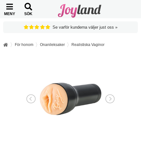
MENY
SÖK
Se varför kunderna väljer just oss »
För honom
Onanileksaker
Realistiska Vaginor