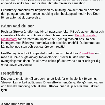
en värld av unika texturer för den ultimata mixen av sensation.
FeelBritney omdefinierar betydelsen av njutning, oavsett om du använder
den på egen hand för manuell stroking eller ihopkopplad med Kiiroo Keon
för en automatisk upplevelse.
Känn vad du ser
Feelstar Stroker är utformad för att passa perfekt i Kiiroo's automatiska och
interaktiva Masturbator. Använd den tillsammans med
Keon Automatic
Masturbator
för en interaktiv upplevelse - gör dig redo att ansluta och
interagera med Britney's interaktiva och erotiska innehåll. Du kommer att
känna hennes stön och sexiga rörelser i realtid.
FeelBritney är också kompatibel med Kiiroo’s interaktiva
PowerBlow
som
med sin unika sugteknologi förvandlar din Stroker till den ultimata
avsugningsmaskinen. De skruvas enkelt på det svarta skalet och ger dig
en oslagbar avsugning.
Rengöring
Det svarta skalet är hållbart och har ett lock för en hygienisk förvaring.
Sleeven kan enkelt avlägsnas för en effektiv rengöring. Rengör med vatten
och leksaksrengöring och låt den lufttorka innan du placerar den i skalet
igen.
SPECIFIKATIONER