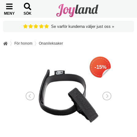
MENY
SÖK
Se varför kunderna väljer just oss »
För honom
Onanileksaker
-15%
-15%