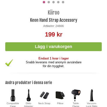
Kiiroo
Keon Hand Strap Accessory
Artikelnr: 24666
199 kr
Endast 1 kvar i lager
Snabb leverans med anonym avsändare
för din trygghet.
Andra produkter i denna serie
Compatible
Dildo
Neck Strap
Pillow
Table
Vacuum-
Case
Adapter
Clamp
Lock Dildo