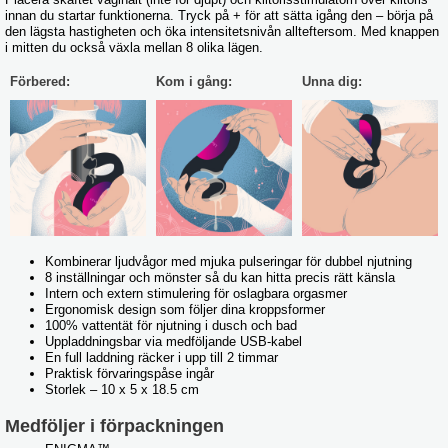
innan du startar funktionerna. Tryck på + för att sätta igång den – börja på
den lägsta hastigheten och öka intensitetsnivån allteftersom. Med knappen
i mitten du också växla mellan 8 olika lägen.
Förbered:
Kom i gång:
Unna dig:
Kombinerar ljudvågor med mjuka pulseringar för dubbel njutning
8 inställningar och mönster så du kan hitta precis rätt känsla
Intern och extern stimulering för oslagbara orgasmer
Ergonomisk design som följer dina kroppsformer
100% vattentät för njutning i dusch och bad
Uppladdningsbar via medföljande USB-kabel
En full laddning räcker i upp till 2 timmar
Praktisk förvaringspåse ingår
Storlek – 10 x 5 x 18.5 cm
Medföljer i förpackningen