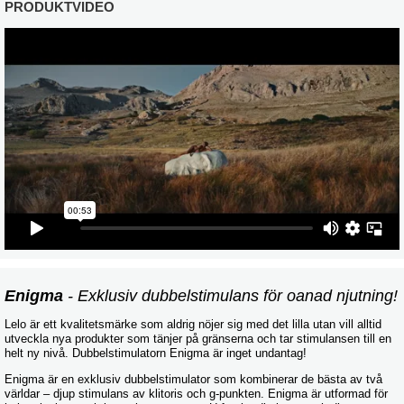
PRODUKTVIDEO
Enigma
- Exklusiv dubbelstimulans för oanad njutning!
Lelo är ett kvalitetsmärke som aldrig nöjer sig med det lilla utan vill alltid
utveckla nya produkter som tänjer på gränserna och tar stimulansen till en
helt ny nivå. Dubbelstimulatorn Enigma är inget undantag!
Enigma är en exklusiv dubbelstimulator som kombinerar de bästa av två
världar – djup stimulans av klitoris och g-punkten. Enigma är utformad för