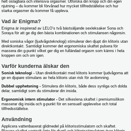
helt oslagbara och intensiva orgasmer. Utforska din kropp och din egen
njutning – du kommer bli förvånad hur mycket tillfredställelse och hur
starka orgasmer du kommer få uppleva.
Vad är Enigma?
Enigma är inspirerad av LELO’s två bästsäljande sexleksaker Sona och
Soraya för att ge dig den bästa kombinationen och stimulansen någonsin.
Med soniska vågor (ljudvågsteknologi) stimulerar den djupt din klitoris utan
direktkontakt. Samtidigt kommer det ergonomiska skaftet pulsera för
massera din g-punkt vilket ger dig en fulländad orgasm som känns i hela
kroppen om och om igen.
Varför kunderna älskar den
Sonisk teknologi -
Utan direktkontakt med klitoris kommer ljudvågorna att
ge en djupare stimulans av hela klitoris utan risk för avdomning.
Dubbel upphetsning -
Stimulera din klitoris, både dess synliga och dolda
delar, samtidigt som du stimulerar din insida.
Ergonomisk intern stimulator -
Det silkeslena skaftet i premiumsilikon
masserar dig insida och g-punkt för en sensuell upplevelse och total
tillfredsställelse.
Användning
Applicera vattenbaserat glidmedel på klitorisstimulatorn och skaftet.
Placera skaftet vaginalt (inte för djupt) och klitorisstimulatorn över klitoris