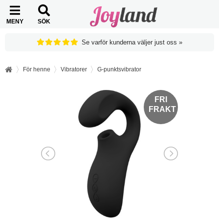
MENY
SÖK
Se varför kunderna väljer just oss »
För henne
Vibratorer
G-punktsvibrator
FRI
FRI
FRAKT
FRAKT