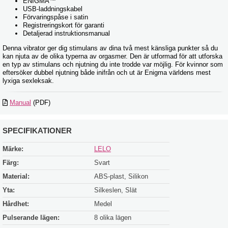
ENIGMA™
USB-laddningskabel
Förvaringspåse i satin
Registreringskort för garanti
Detaljerad instruktionsmanual
Denna vibrator ger dig stimulans av dina två mest känsliga punkter så du
kan njuta av de olika typerna av orgasmer. Den är utformad för att utforska
en typ av stimulans och njutning du inte trodde var möjlig. För kvinnor som
eftersöker dubbel njutning både inifrån och ut är Enigma världens mest
lyxiga sexleksak.
Manual
(PDF)
SPECIFIKATIONER
Märke:
LELO
Färg:
Svart
Material:
ABS-plast, Silikon
Yta:
Silkeslen, Slät
Hårdhet:
Medel
Pulserande lägen:
8 olika lägen