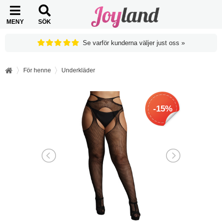
MENY
SÖK
Se varför kunderna väljer just oss »
För henne
Underkläder
-15%
-15%