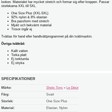
looken. Materialet har mycket stretch och formar sig efter kroppen. Passar
storlekarna XXL till 5XL.
One Size Plus (XXL-5XL)
92% nylon & 8% elastan
Bra passform med stretch
Mjukt och bekvämt material
Trosor ingår ej
Tvättas för hand eller handtvättprogrammet på din tvättmaskin.
Övriga tvättråd:
Kallt vatten
Torka platt
Ej torktumla
Ej stryka
SPECIFIKATIONER
Märke:
Shots Toys
»
Le Désir
Färg:
Svart
Storlek:
One Size Plus
Material:
Elastan, Nylon