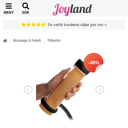
MENY
SÖK
Se varför kunderna väljer just oss »
Bondage & Fetish
Tillbehör
-46%
-46%