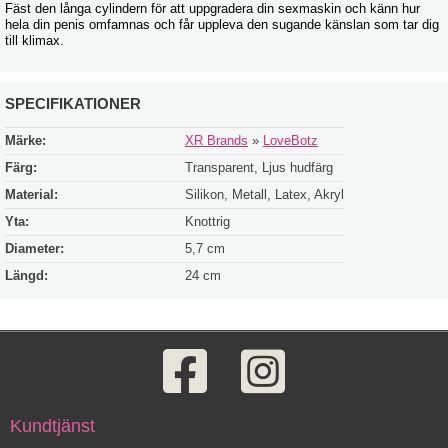
Fäst den långa cylindern för att uppgradera din sexmaskin och känn hur
hela din penis omfamnas och får uppleva den sugande känslan som tar dig
till klimax.
SPECIFIKATIONER
Märke:
XR Brands
»
LoveBotz
Färg:
Transparent, Ljus hudfärg
Material:
Silikon, Metall, Latex, Akryl
Yta:
Knottrig
Diameter:
5,7 cm
Längd:
24 cm
Kundtjänst