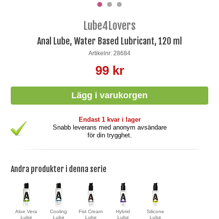
Lube4Lovers
Anal Lube, Water Based Lubricant, 120 ml
Artikelnr: 28684
99 kr
Endast 1 kvar i lager
Snabb leverans med anonym avsändare
för din trygghet.
Andra produkter i denna serie
Aloe Vera
Cooling
Fist Cream
Hybrid
Silicone
Lube
Lube
Lube
Lube
Lube