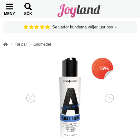
MENY
SÖK
Se varför kunderna väljer just oss »
För par
Glidmedel
-15%
-15%