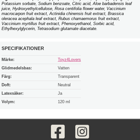
Potassium sorbate, Sodium benzoate, Citric acid, Aloe barbadensis leaf
juice, Hydroxyethylcellulose, Rosa centifolia flower water, Vaccinium
macrocarpon fruit extract, Actinidia chinensis fruit extract, Brassica
oleracea acephala leaf extract, Rubus chamaemorus fruit extract,
Vaccinium myrtillus fruit extract, Phenoxyethanol, Sorbic acid,
Ethylhexylglycerin, Tetrasodium glutamate diacetate.
SPECIFIKATIONER
Märke:
Toyz4Lovers
Glidmedelsbas:
Vatten
Färg:
Transparent
Doft:
Neutral
Latexsäker:
Ja
Volym:
120 ml