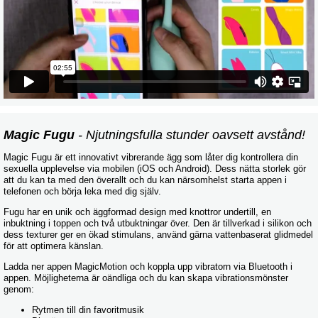
Magic Fugu
- Njutningsfulla stunder oavsett avstånd!
Magic Fugu är ett innovativt vibrerande ägg som låter dig kontrollera din
sexuella upplevelse via mobilen (iOS och Android). Dess nätta storlek gör
att du kan ta med den överallt och du kan närsomhelst starta appen i
telefonen och börja leka med dig själv.
Fugu har en unik och äggformad design med knottror undertill, en
inbuktning i toppen och två utbuktningar över. Den är tillverkad i silikon och
dess texturer ger en ökad stimulans, använd gärna vattenbaserat glidmedel
för att optimera känslan.
Ladda ner appen MagicMotion och koppla upp vibratorn via Bluetooth i
appen. Möjligheterna är oändliga och du kan skapa vibrationsmönster
genom:
Rytmen till din favoritmusik