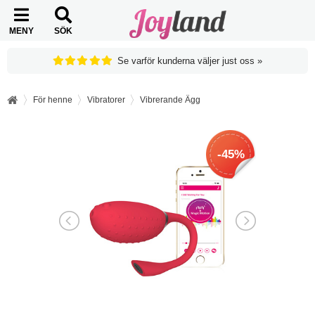
MENY
SÖK
Se varför kunderna väljer just oss »
För henne
Vibratorer
Vibrerande Ägg
-45%
-45%