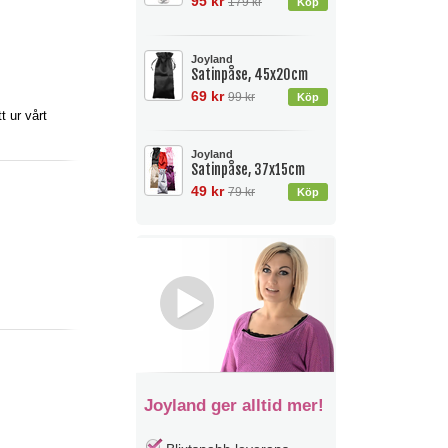
95 kr
179 kr
Joyland
Satinpåse, 45x20cm
69 kr
99 kr
 ur vårt
Joyland
Satinpåse, 37x15cm
49 kr
79 kr
Joyland ger alltid mer!