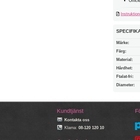
Offici
Instruktion
SPECIFIK
Märke:
Färg:
Material:
Hårdhet:
Ftalat-fri:
Diameter:
Kundtjänst
Fö
Kontakta oss
Klarna:
08-120 120 10