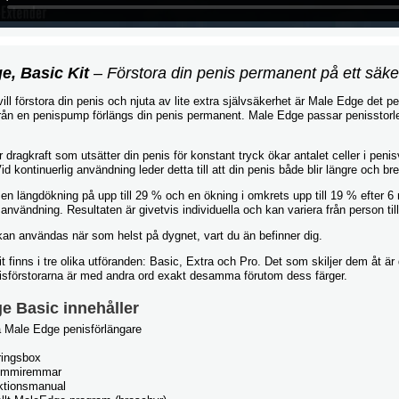
e, Basic Kit
– Förstora din penis permanent på ett säker
ill förstora din penis och njuta av lite extra självsäkerhet är Male Edge det per
 från en penispump förlängs din penis permanent. Male Edge passar penisstorl
 dragkraft som utsätter din penis för konstant tryck ökar antalet celler i pe
Vid kontinuerlig användning leder detta till att din penis både blir längre och br
 en längdökning på upp till 29 % och en ökning i omkrets upp till 19 % efter 6
 användning. Resultaten är givetvis individuella och kan variera från person til
kan användas när som helst på dygnet, vart du än befinner dig.
 finns i tre olika utföranden: Basic, Extra och Pro. Det som skiljer dem åt 
enisförstorarna är med andra ord exakt desamma förutom dess färger.
e Basic innehåller
å Male Edge penisförlängare
ringsbox
ummiremmar
uktionsmanual