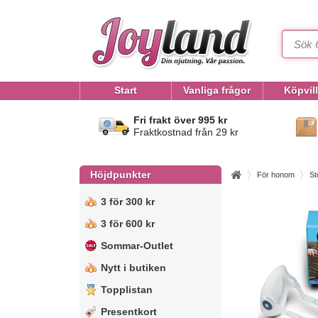
Start
Vanliga frågor
Köpvil
Fri frakt över 995 kr
Fraktkostnad från 29 kr
Höjdpunkter
För honom
St
3 för 300 kr
3 för 600 kr
Sommar-Outlet
Nytt i butiken
Topplistan
Presentkort