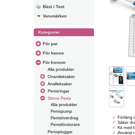
Bäst i Test
Varumärken
Kategorier
För par
För henne
För honom
Alla produkter
Onanileksaker
Analleksaker
Penisringar
Större Penis
Alla produkter
Penispump
Förläng 
Penisöverdrag
Säker dr
Penisförstorare
Kit med b
Penispluggar
Använd r