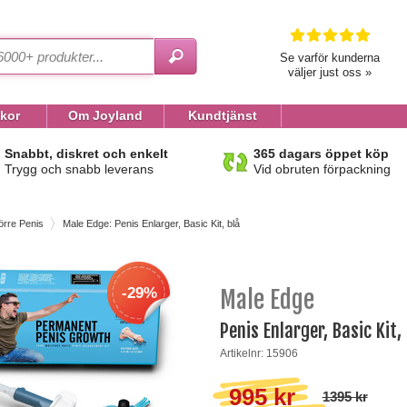
Se varför kunderna
väljer just oss »
lkor
Om Joyland
Kundtjänst
Snabbt, diskret och enkelt
365 dagars öppet köp
Trygg och snabb leverans
Vid obruten förpackning
örre Penis
Male Edge: Penis Enlarger, Basic Kit, blå
-29%
Male Edge
Penis Enlarger, Basic Kit,
Artikelnr: 15906
995 kr
1395 kr