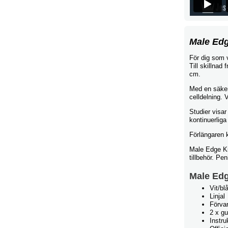
Male Edg
För dig som v
Till skillnad
cm.
Med en säker
celldelning. 
Studier visar
kontinuerliga
Förlängaren 
Male Edge Kit
tillbehör. P
Male Edg
Vit/bl
Linjal
Förva
2 x g
Instr