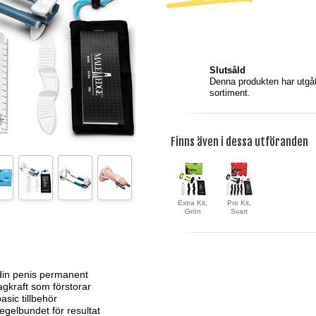
Slutsåld
Denna produkten har utgått
sortiment.
Finns även i dessa utföranden
Extra Kit,
Pro Kit,
Grön
Svart
din penis permanent
agkraft som förstorar
asic tillbehör
egelbundet för resultat