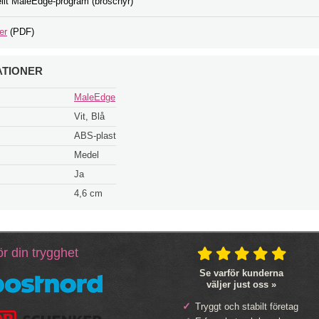
ellt MaleEdge-program (broschyr)
er
(PDF)
ATIONER
MaleEdge
Vit, Blå
ABS-plast
Medel
Ja
4,6 cm
r din trygghet
Se varför kunderna
väljer just oss »
Tryggt och stabilt företag