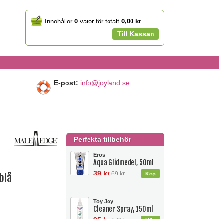
Your
Innehåller
0
varor för totalt
0,00 kr
cart
Till Kassan
E-post:
info@joyland.se
Perfekta tillbehör
Eros
Aqua Glidmedel, 50ml
39 kr
69 kr
 blå
Toy Joy
Cleaner Spray, 150ml