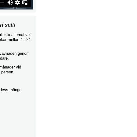
t sätt!
fekta alternativet.
ekar mellan 4 - 24
nisvävnaden genom
edare.
 månader vid
l person.
är dess mängd