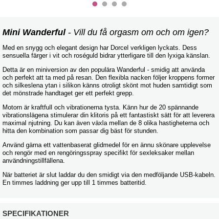
Mini Wanderful
- Vill du få orgasm om och om igen?
Med en snygg och elegant design har Dorcel verkligen lyckats. Dess
sensuella färger i vit och roséguld bidrar ytterligare till den lyxiga känslan.
Detta är en miniversion av den populära Wanderful - smidig att använda
och perfekt att ta med på resan. Den flexibla nacken följer kroppens former
och silkeslena ytan i silikon känns otroligt skönt mot huden samtidigt som
det mönstrade handtaget ger ett perfekt grepp.
Motorn är kraftfull och vibrationerna tysta. Känn hur de 20 spännande
vibrationslägena stimulerar din klitoris på ett fantastiskt sätt för att leverera
maximal njutning. Du kan även växla mellan de 8 olika hastigheterna och
hitta den kombination som passar dig bäst för stunden.
Använd gärna ett vattenbaserat glidmedel för en ännu skönare upplevelse
och rengör med en rengöringsspray specifikt för sexleksaker mellan
användningstillfällena.
När batteriet är slut laddar du den smidigt via den medföljande USB-kabeln.
En timmes laddning ger upp till 1 timmes batteritid.
SPECIFIKATIONER