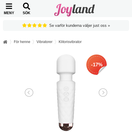
MENY
SÖK
Se varför kunderna väljer just oss »
För henne
Vibratorer
Klitorisvibrator
-17%
-17%