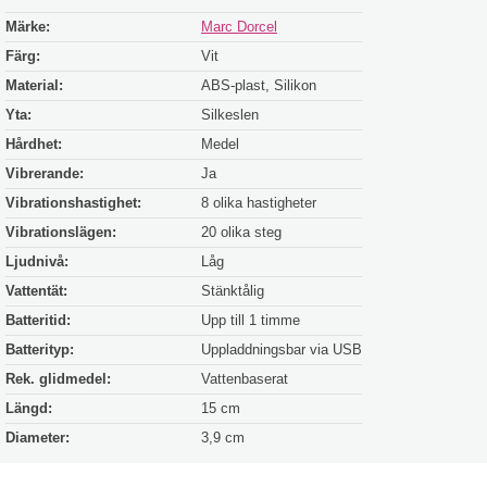
Märke:
Marc Dorcel
Färg:
Vit
Material:
ABS-plast, Silikon
Yta:
Silkeslen
Hårdhet:
Medel
Vibrerande:
Ja
Vibrationshastighet:
8 olika hastigheter
Vibrationslägen:
20 olika steg
Ljudnivå:
Låg
Vattentät:
Stänktålig
Batteritid:
Upp till 1 timme
Batterityp:
Uppladdningsbar via USB
Rek. glidmedel:
Vattenbaserat
Längd:
15 cm
Diameter:
3,9 cm