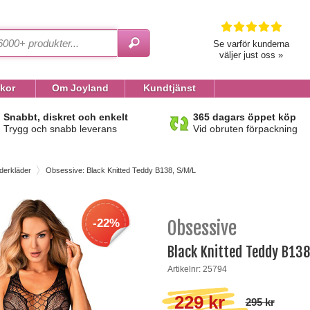
Se varför kunderna
väljer just oss »
lkor
Om Joyland
Kundtjänst
Snabbt, diskret och enkelt
365 dagars öppet köp
Trygg och snabb leverans
Vid obruten förpackning
derkläder
Obsessive: Black Knitted Teddy B138, S/M/L
-22%
Obsessive
Black Knitted Teddy B138
Artikelnr: 25794
229 kr
295 kr