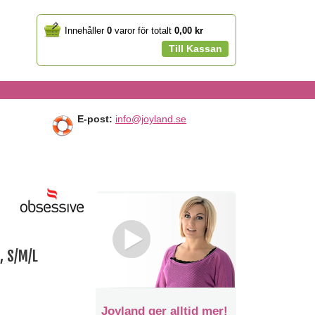
Your
Innehåller
0
varor för totalt
0,00 kr
cart
Till Kassan
E-post:
info@joyland.se
, S/M/L
Joyland ger alltid mer!