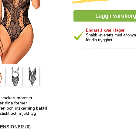
Endast 1 kvar i lager
Snabb leverans med anony
för din trygghet.
h vackert mönster
r dina former
en och utskärning baktill
tiskt och mjukt tyg
NSIONER (0)