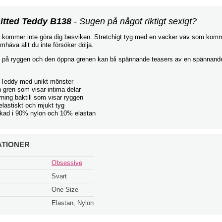
itted Teddy B138
- Sugen på något riktigt sexigt?
kommer inte göra dig besviken. Stretchigt tyg med en vacker väv som kom
mhäva allt du inte försöker dölja.
 på ryggen och den öppna grenen kan bli spännande teasers av en spännande
 Teddy med unikt mönster
 gren som visar intima delar
ning baktill som visar ryggen
lastiskt och mjukt tyg
erkad i 90% nylon och 10% elastan
ATIONER
Obsessive
Svart
One Size
Elastan, Nylon