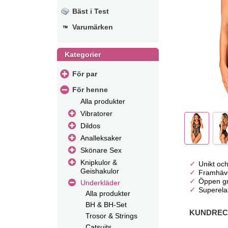
Bäst i Test
Varumärken
Kategorier
För par
För henne
Alla produkter
Vibratorer
Dildos
Analleksaker
Skönare Sex
Knipkulor &
Unikt oc
Geishakulor
Framhäve
Öppen gr
Underkläder
Superelas
Alla produkter
BH & BH-Set
KUNDRECE
Trosor & Strings
Catsuits