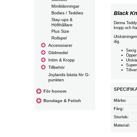
Miniklänningar
Black Kn
Bodies / Teddies
Stay-ups &
Denna Teddy 
Höfthållare
kropp och fra
Plus Size
Utskärningen
Rollspel
dig.
Accessoarer
Sexig
Glidmedel
Öppen
Intim & Kropp
Utskär
Supere
Tillbehör
Tillv
Joylands bästa för G-
punkten
SPECIFIK
För honom
Märke:
Bondage & Fetish
Färg:
Storlek:
Material: