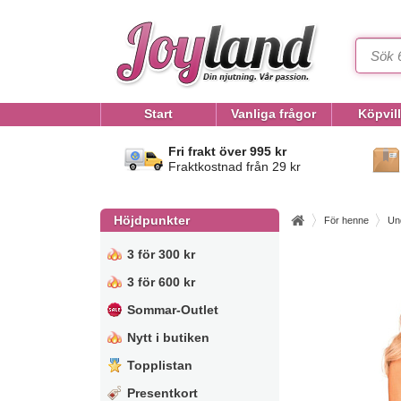
Start
Vanliga frågor
Köpvil
Fri frakt över 995 kr
Fraktkostnad från 29 kr
Höjdpunkter
För henne
Un
3 för 300 kr
3 för 600 kr
Sommar-Outlet
Nytt i butiken
Topplistan
Presentkort