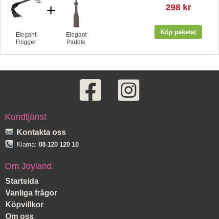
+
298 kr
Elegant
Elegant
Flogger
Paddle
Kundtjänst
Kontakta oss
Klarna:
08-120 120 10
Om Joyland
Startsida
Vanliga frågor
Köpvillkor
Om oss