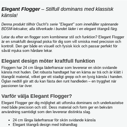
Elegant Flogger
– Stilfull dominans med klassisk
känsla!
Denna produkt tillhör Ouch!'s serie "Elegant" som innehåller spännande
BDSM-leksaker, alla tillverkade i bundet läder i en elegant titangrå färg.
Letar du efter en flogger som kombinerar stil och funktion? Elegant Flogger
är en smakfullt designad piska för dig som vill smiska med precision och
kontroll. Den ger både en visuell och fysisk kick och passar perfekt för
såväl mjuka som hårdare lekar.
Elegant design möter kraftfull funktion
Floggern har 24 cm långa läderfransar som levererar en skön svidande
känsla mot huden. Det robusta handtaget har en kärna av trä och är klätt i
titangråt material, vilket ger ett stadigt grepp och en lyxig känsla i handen.
Öglan nedtill gör att du kan fästa den runt handleden – en trygghet när
passionen tar över.
Varför välja Elegant Flogger?
Elegant Flogger ger dig möjlighet att utforska dominans och underkastelse
med både precision och stil. Dess material och form ger en bekväm
användning samtidigt som den levererar distinkta slag.
24 cm långa läderfransar för skön svidande känsla
Elegant titangrå design med trähandtag