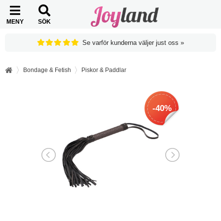
MENY
SÖK
Se varför kunderna väljer just oss »
Bondage & Fetish
Piskor & Paddlar
-40%
-40%