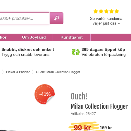
Se varför kunderna
väljer just oss »
lkor
Om Joyland
Kundtjänst
Snabbt, diskret och enkelt
365 dagars öppet köp
Trygg och snabb leverans
Vid obruten förpackning
Piskor & Paddlar
Ouch!: Milan Collection Flogger
-41%
Ouch!
Milan Collection Flogger
Artikelnr: 28427
99 kr
169 kr