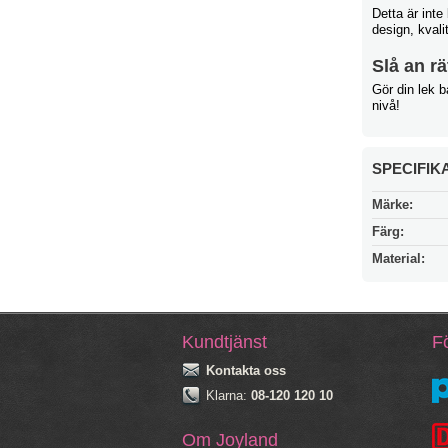
Detta är inte
design, kvalit
Slå an rä
Gör din lek b
nivå!
SPECIFIK
Märke:
Färg:
Material:
Kundtjänst
Fö
Kontakta oss
Klarna:
08-120 120 10
Om Joyland