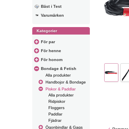
Bäst i Test
Varumärken
Kategorier
För par
För henne
För honom
Bondage & Fetish
Alla produkter
Handbojor & Bondage
Piskor & Paddlar
Alla produkter
Ridpiskor
Floggers
Paddlar
Fjädrar
Ögonbindlar & Gags