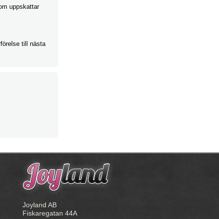
som uppskattar
örelse till nästa
Joyland AB
Fiskaregatan 44A