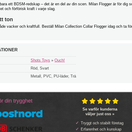
 bara ett BDSM-redskap – det är en del av din scen. Milan Flogger är för dig 
et och förförisk kraft i varje slag.
tt ton
åde vacker och kraftfull. Beställ Milan Collection Collar Flogger idag och ta förf
ATIONER
Shots Toys
»
Ouch!
Röd, Svart
Metall, PVC, PU-läder, Trä
r din trygghet
Se varför kunderna
väljer just oss »
Tryggt och stabilt företag
Erfarenhet och kunskap