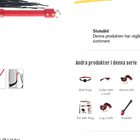
Slutsåld
Denna produkten har utgått
sortiment.
Andra produkter i denna serie
Ball Gag
Collar with
Handcuffs
Leash
Kit with Bag
Leg Cuffs
Paddle