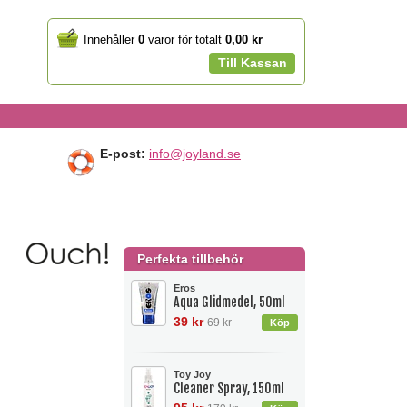
Your
Innehåller
0
varor för totalt
0,00 kr
cart
Till Kassan
E-post:
info@joyland.se
Perfekta tillbehör
Eros
Aqua Glidmedel, 50ml
39 kr
69 kr
Toy Joy
Cleaner Spray, 150ml