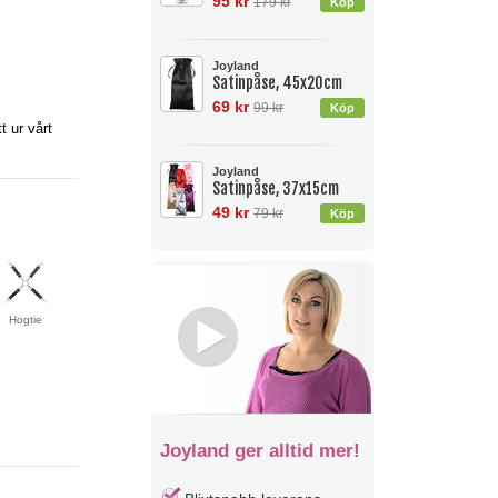
95 kr
179 kr
Joyland
Satinpåse, 45x20cm
69 kr
99 kr
 ur vårt
Joyland
Satinpåse, 37x15cm
49 kr
79 kr
Hogtie
Joyland ger alltid mer!