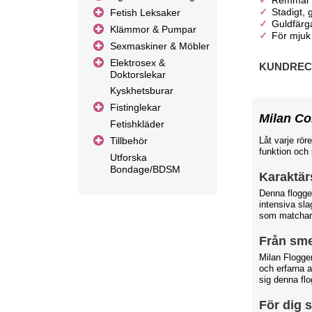
Remmar i
Stadigt, 
Fetish Leksaker
Guldfärg
Klämmor & Pumpar
För mjuk e
Sexmaskiner & Möbler
Elektrosex &
KUNDRECE
Doktorslekar
Kyskhetsburar
Fistinglekar
Milan Co
Fetishkläder
Låt varje rör
Tillbehör
funktion och 
Utforska
Bondage/BDSM
Karaktär
Denna flogge
intensiva sla
som matchar M
Från smek
Milan Flogger
och erfarna 
sig denna flog
För dig 