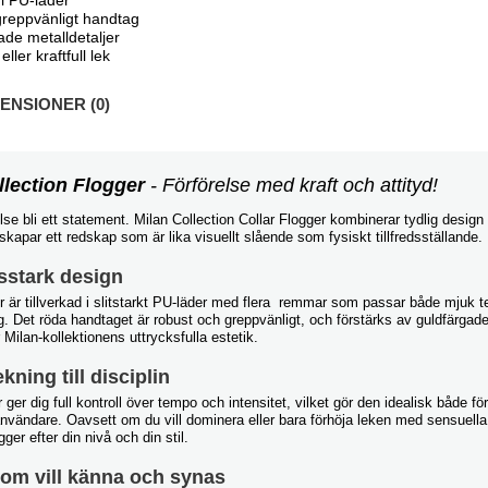
 PU-läder
greppvänligt handtag
ade metalldetaljer
ller kraftfull lek
NSIONER (0)
llection Flogger
- Förförelse med kraft och attityd!
else bli ett statement. Milan Collection Collar Flogger kombinerar tydlig desig
skapar ett redskap som är lika visuellt slående som fysiskt tillfredsställande.
sstark design
r är tillverkad i slitstarkt PU-läder med flera remmar som passar både mjuk 
g. Det röda handtaget är robust och greppvänligt, och förstärks av guldfärgade
ilan-kollektionens uttrycksfulla estetik.
ning till disciplin
 ger dig full kontroll över tempo och intensitet, vilket gör den idealisk både fö
användare. Oavsett om du vill dominera eller bara förhöja leken med sensuella
ger efter din nivå och din stil.
som vill känna och synas