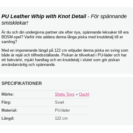
PU Leather Whip with Knot Detail
- För spännande
smisklekar!
Är du och din undergivna partner ute efter nya, spännande leksaker till era
BDSM-spel? Varför inte addera denna långa piska med knutdetalj till er
samling?
Med en imponerande längd på 122 cm erbjuder denna piska en sving som
både är rejäl och tillfredsställande. Piskan är tillverkad i PU-läder och har
ett bekvämt, mjukt handtag och en knutdetalj i slutet som gör piskan
användarvänlig och spännande.
SPECIFIKATIONER
Märke:
Shots Toys
»
Ouch!
Färg:
Svart
Material:
PU-läder
Längd:
122 cm