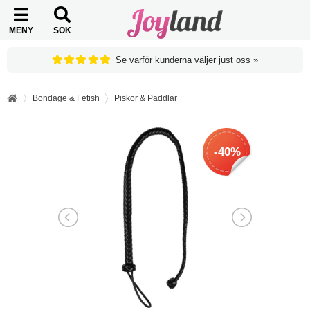
MENY
SÖK
Se varför kunderna väljer just oss »
Bondage & Fetish
Piskor & Paddlar
-40%
-40%