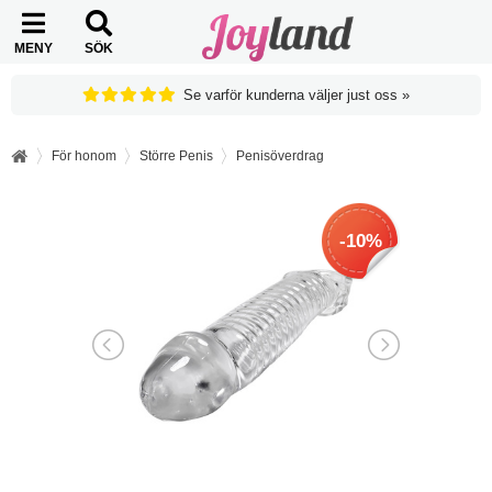
MENY
SÖK
Se varför kunderna väljer just oss »
För honom
Större Penis
Penisöverdrag
-10%
-10%