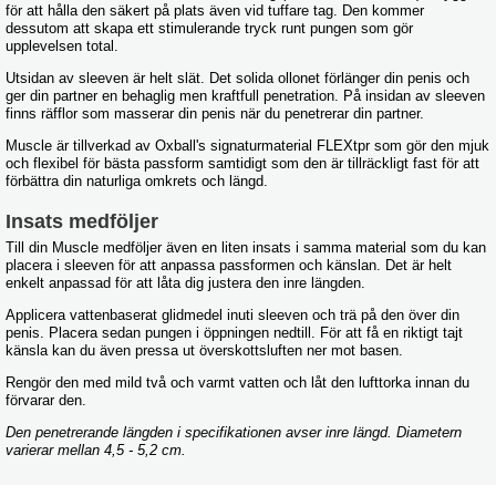
för att hålla den säkert på plats även vid tuffare tag. Den kommer
dessutom att skapa ett stimulerande tryck runt pungen som gör
upplevelsen total.
Utsidan av sleeven är helt slät. Det solida ollonet förlänger din penis och
ger din partner en behaglig men kraftfull penetration. På insidan av sleeven
finns räfflor som masserar din penis när du penetrerar din partner.
Muscle är tillverkad av Oxball's signaturmaterial FLEXtpr som gör den mjuk
och flexibel för bästa passform samtidigt som den är tillräckligt fast för att
förbättra din naturliga omkrets och längd.
Insats medföljer
Till din Muscle medföljer även en liten insats i samma material som du kan
placera i sleeven för att anpassa passformen och känslan. Det är helt
enkelt anpassad för att låta dig justera den inre längden.
Applicera vattenbaserat glidmedel inuti sleeven och trä på den över din
penis. Placera sedan pungen i öppningen nedtill. För att få en riktigt tajt
känsla kan du även pressa ut överskottsluften ner mot basen.
Rengör den med mild två och varmt vatten och låt den lufttorka innan du
förvarar den.
Den penetrerande längden i specifikationen avser inre längd. Diametern
varierar mellan 4,5 - 5,2 cm.