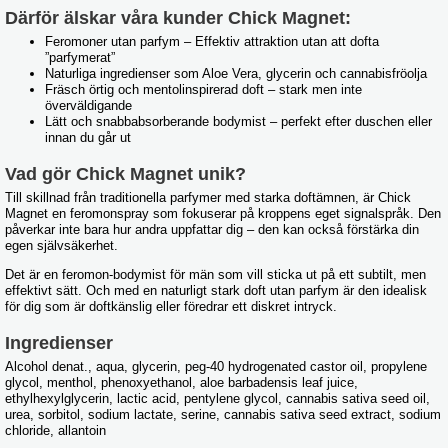
Därför älskar våra kunder Chick Magnet:
Feromoner utan parfym – Effektiv attraktion utan att dofta
”parfymerat”
Naturliga ingredienser som Aloe Vera, glycerin och cannabisfröolja
Fräsch örtig och mentolinspirerad doft – stark men inte
överväldigande
Lätt och snabbabsorberande bodymist – perfekt efter duschen eller
innan du går ut
Vad gör Chick Magnet unik?
Till skillnad från traditionella parfymer med starka doftämnen, är Chick
Magnet en feromonspray som fokuserar på kroppens eget signalspråk. Den
påverkar inte bara hur andra uppfattar dig – den kan också förstärka din
egen självsäkerhet.
Det är en feromon-bodymist för män som vill sticka ut på ett subtilt, men
effektivt sätt. Och med en naturligt stark doft utan parfym är den idealisk
för dig som är doftkänslig eller föredrar ett diskret intryck.
Ingredienser
Alcohol denat., aqua, glycerin, peg-40 hydrogenated castor oil, propylene
glycol, menthol, phenoxyethanol, aloe barbadensis leaf juice,
ethylhexylglycerin, lactic acid, pentylene glycol, cannabis sativa seed oil,
urea, sorbitol, sodium lactate, serine, cannabis sativa seed extract, sodium
chloride, allantoin