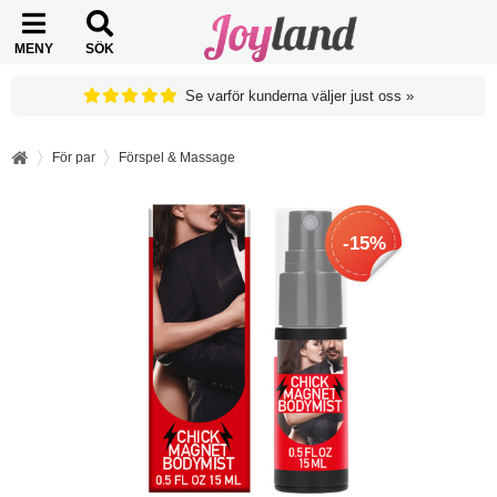
MENY
SÖK
Se varför kunderna väljer just oss »
För par
Förspel & Massage
-15%
-15%