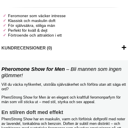
Feromoner som väcker intresse
Klassisk och maskulin doft
För självsäkra, stiliga män
Perfekt för kväll & dejt
Förtroende och attraktion i ett
KUNDRECENSIONER (0)
Pheromone Show for Men
– Bli mannen som ingen
glömmer!
Vill du väcka nyfikenhet, utstråla självsäkerhet och förföra utan att säga ett
ord?
PheroStrong Show for Men är en elegant och kraftfull feromonparfym för
män som vill sticka ut – med stil, styrka och sex appeal.
En stilren doft med effekt
PheroStrong Show har en maskulin, varm och förförisk doftprofil med noter
av lavendel, tonkaböna och benzoin. Doften är subtil men distinkt – och