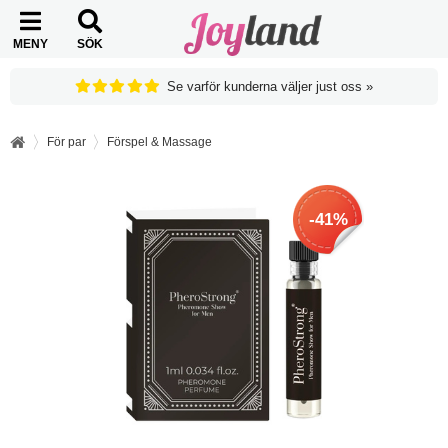
MENY
SÖK
Se varför kunderna väljer just oss »
För par
Förspel & Massage
-41%
-41%