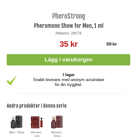
PheroStrong
Pheromone Show for Men, 1 ml
Artikelnr: 28576
35 kr
59 kr
I lager
Snabb leverans med anonym avsändare
för din trygghet.
Andra produkter i denna serie
Men, 50ml
Women,
Women,
1ml
50ml