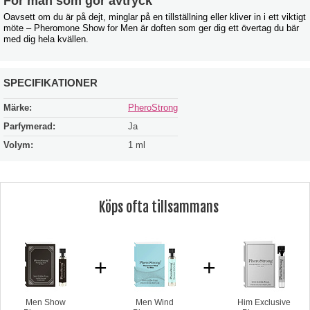
För män som gör avtryck
Oavsett om du är på dejt, minglar på en tillställning eller kliver in i ett viktigt
möte – Pheromone Show for Men är doften som ger dig ett övertag du bär
med dig hela kvällen.
SPECIFIKATIONER
Märke:
PheroStrong
Parfymerad:
Ja
Volym:
1 ml
Köps ofta tillsammans
+
+
Men Show
Men Wind
Him Exclusive