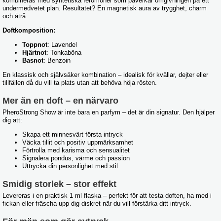
kombineras med syntetiska feromoner som påverkar omgivningen på ett
undermedvetet plan. Resultatet? En magnetisk aura av trygghet, charm
och åtrå.
Doftkomposition:
Toppnot
: Lavendel
Hjärtnot
: Tonkaböna
Basnot
: Benzoin
En klassisk och självsäker kombination – idealisk för kvällar, dejter eller
tillfällen då du vill ta plats utan att behöva höja rösten.
Mer än en doft – en närvaro
PheroStrong Show är inte bara en parfym – det är din signatur. Den hjälper
dig att:
Skapa ett minnesvärt första intryck
Väcka tillit och positiv uppmärksamhet
Förtrolla med karisma och sensualitet
Signalera pondus, värme och passion
Uttrycka din personlighet med stil
Smidig storlek – stor effekt
Levereras i en praktisk 1 ml flaska – perfekt för att testa doften, ha med i
fickan eller fräscha upp dig diskret när du vill förstärka ditt intryck.