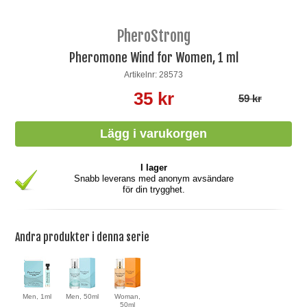
PheroStrong
Pheromone Wind for Women, 1 ml
Artikelnr: 28573
35 kr
59 kr
I lager
Snabb leverans med anonym avsändare
för din trygghet.
Andra produkter i denna serie
Men, 1ml
Men, 50ml
Woman,
50ml