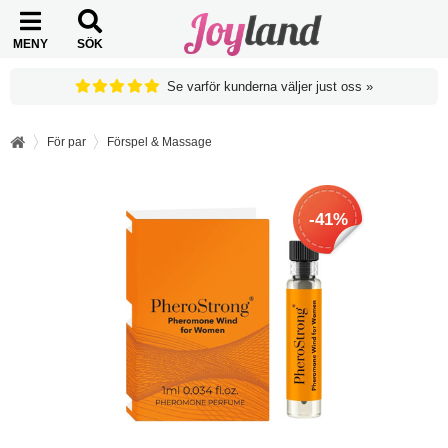
MENY
SÖK
Se varför kunderna väljer just oss »
För par
Förspel & Massage
-41%
-41%