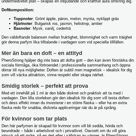
undermedvetet plan – skapas en inbjudande och kraftfull aura omkring dig.
Doftkomposition:
Toppnoter
: Grönt äpple, päron, melon, mynta, nyklippt gräs
Hjärtnoter
: Bulgarisk ros, jasmin, heliotrop, amber
Basnoter
: Mysk, vanilj, cederträ
Den väldoftande balansen mellan fruktighet, blommighet och varm träighet
gör denna parfym lika tilltalande i vardagen som vid speciella tillfällen.
Mer än bara en doft – en attityd
PheroStrong hjälper dig inte bara att dofta gott – den kan även förstärka din
sociala förmåga, öka förtroendet i professionella sammanhang och öppna
dörrar till nya möjligheter. Doften är subtil men magnetisk – idealisk för dig
som vill väcka attraktion, vinna respekt eller skapa närhet.
Smidig storlek – perfekt att prova
Med ett innehåll på 1 ml är den både diskret och praktisk att ta med i
vardagen. Den lilla storleken gör den idealisk för dig som vill testa doften
och dess effekt innan du investerar i en större flaska – eller ha en extra
flaska redo för snabba, diskreta appliceringar när du är på språng.
För kvinnor som tar plats
Den här parfymen är skapad för kvinnor som vill bli sedda, hörda och
beundrade – både i arbetslivet och i privatlivet. Oavsett om du vill göra
intryck på ett möte, på en dejt eller i sällskap av vänner, är PheroStrong