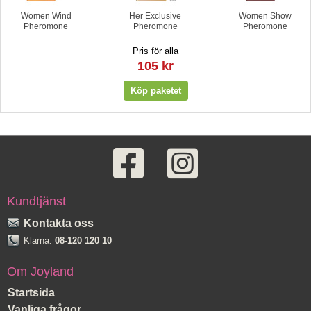
Women Wind
Her Exclusive
Women Show
Pheromone
Pheromone
Pheromone
Pris för alla
105 kr
Kundtjänst
Kontakta oss
Klarna:
08-120 120 10
Om Joyland
Startsida
Vanliga frågor