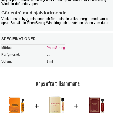
Wind ditt doftande vapen.
Gör entré med självförtroende
Väck känslor, bygg relationer och förmedla din unika energi – med bara ett
sprut. Beställ din PheroStrong Wind idag och låt världen känna vem du är.
SPECIFIKATIONER
Märke:
PheroStrong
Parfymerad:
Ja
Volym:
1 ml
Köps ofta tillsammans
+
+