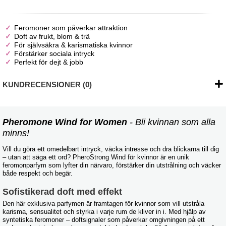
Feromoner som påverkar attraktion
Doft av frukt, blom & trä
För självsäkra & karismatiska kvinnor
Förstärker sociala intryck
Perfekt för dejt & jobb
KUNDRECENSIONER (0)
Pheromone Wind for Women
- Bli kvinnan som alla
minns!
Vill du göra ett omedelbart intryck, väcka intresse och dra blickarna till dig
– utan att säga ett ord? PheroStrong Wind för kvinnor är en unik
feromonparfym som lyfter din närvaro, förstärker din utstrålning och väcker
både respekt och begär.
Sofistikerad doft med effekt
Den här exklusiva parfymen är framtagen för kvinnor som vill utstråla
karisma, sensualitet och styrka i varje rum de kliver in i. Med hjälp av
syntetiska feromoner – doftsignaler som påverkar omgivningen på ett