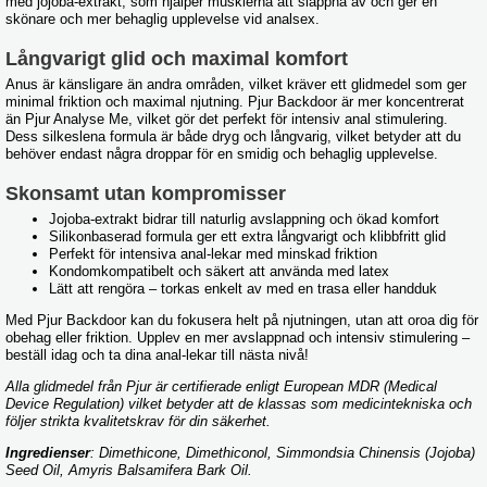
med jojoba-extrakt, som hjälper musklerna att slappna av och ger en
skönare och mer behaglig upplevelse vid analsex.
Långvarigt glid och maximal komfort
Anus är känsligare än andra områden, vilket kräver ett glidmedel som ger
minimal friktion och maximal njutning. Pjur Backdoor är mer koncentrerat
än Pjur Analyse Me, vilket gör det perfekt för intensiv anal stimulering.
Dess silkeslena formula är både dryg och långvarig, vilket betyder att du
behöver endast några droppar för en smidig och behaglig upplevelse.
Skonsamt utan kompromisser
Jojoba-extrakt bidrar till naturlig avslappning och ökad komfort
Silikonbaserad formula ger ett extra långvarigt och klibbfritt glid
Perfekt för intensiva anal-lekar med minskad friktion
Kondomkompatibelt och säkert att använda med latex
Lätt att rengöra – torkas enkelt av med en trasa eller handduk
Med Pjur Backdoor kan du fokusera helt på njutningen, utan att oroa dig för
obehag eller friktion. Upplev en mer avslappnad och intensiv stimulering –
beställ idag och ta dina anal-lekar till nästa nivå!
Alla glidmedel från Pjur är certifierade enligt European MDR (Medical
Device Regulation) vilket betyder att de klassas som medicintekniska och
följer strikta kvalitetskrav för din säkerhet.
Ingredienser
: Dimethicone, Dimethiconol, Simmondsia Chinensis (Jojoba)
Seed Oil, Amyris Balsamifera Bark Oil.