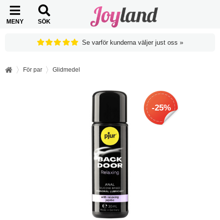
MENY
SÖK
Se varför kunderna väljer just oss »
För par
Glidmedel
-25%
-25%