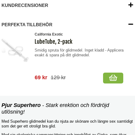
KUNDRECENSIONER
PERFEKTA TILLBEHÖR
California Exotic
LubeTube, 2-pack
Smidig spruta för glidmedel. Inget kladd - Applicera
exakt & spara på ditt glidmedel.
69 kr
129 kr
Pjur Superhero
- Stark erektion och fördröjd
utlösning!
Med Superhero glidmedel kan du njuta av skönare och längre sex samtidigt
som det ger ett otroligt bra glid.
Med sin ekologiska sammansättning och innehållet av Ginko, som ökar