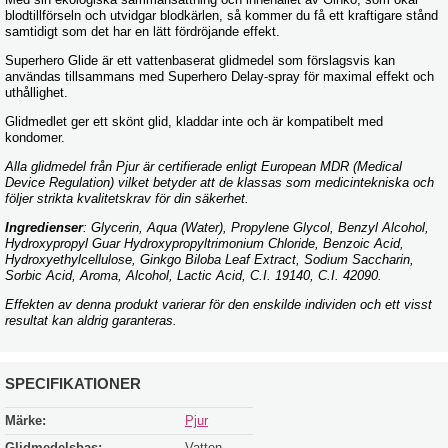
blodtillförseln och utvidgar blodkärlen, så kommer du få ett kraftigare stånd
samtidigt som det har en lätt fördröjande effekt.
Superhero Glide är ett vattenbaserat glidmedel som förslagsvis kan
användas tillsammans med Superhero Delay-spray för maximal effekt och
uthållighet.
Glidmedlet ger ett skönt glid, kladdar inte och är kompatibelt med
kondomer.
Alla glidmedel från Pjur är certifierade enligt European MDR (Medical
Device Regulation) vilket betyder att de klassas som medicintekniska och
följer strikta kvalitetskrav för din säkerhet.
Ingredienser
: Glycerin, Aqua (Water), Propylene Glycol, Benzyl Alcohol,
Hydroxypropyl Guar Hydroxypropyltrimonium Chloride, Benzoic Acid,
Hydroxyethylcellulose, Ginkgo Biloba Leaf Extract, Sodium Saccharin,
Sorbic Acid, Aroma, Alcohol, Lactic Acid, C.I. 19140, C.I. 42090.
Effekten av denna produkt varierar för den enskilde individen och ett visst
resultat kan aldrig garanteras.
SPECIFIKATIONER
Märke:
Pjur
Glidmedelsbas:
Vatten