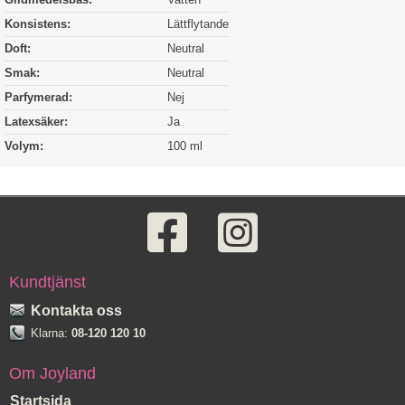
Konsistens:
Lättflytande
Doft:
Neutral
Smak:
Neutral
Parfymerad:
Nej
Latexsäker:
Ja
Volym:
100 ml
Kundtjänst
Kontakta oss
Klarna:
08-120 120 10
Om Joyland
Startsida