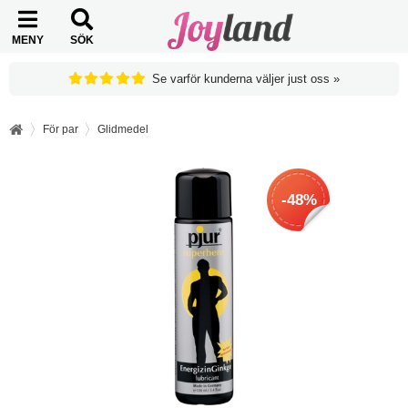
MENY
SÖK
Se varför kunderna väljer just oss »
För par
Glidmedel
-48%
-48%