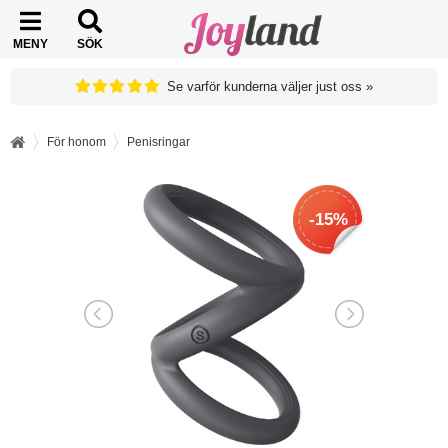
MENY
SÖK
Se varför kunderna väljer just oss »
För honom
Penisringar
-15%
-15%