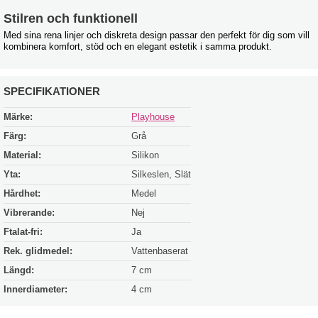
Stilren och funktionell
Med sina rena linjer och diskreta design passar den perfekt för dig som vill
kombinera komfort, stöd och en elegant estetik i samma produkt.
SPECIFIKATIONER
Märke:
Playhouse
Färg:
Grå
Material:
Silikon
Yta:
Silkeslen, Slät
Hårdhet:
Medel
Vibrerande:
Nej
Ftalat-fri:
Ja
Rek. glidmedel:
Vattenbaserat
Längd:
7 cm
Innerdiameter:
4 cm