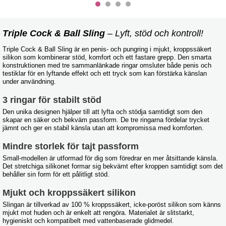
Triple Cock & Ball Sling
– Lyft, stöd och kontroll!
Triple Cock & Ball Sling är en penis- och pungring i mjukt, kroppssäkert
silikon som kombinerar stöd, komfort och ett fastare grepp. Den smarta
konstruktionen med tre sammanlänkade ringar omsluter både penis och
testiklar för en lyftande effekt och ett tryck som kan förstärka känslan
under användning.
3 ringar för stabilt stöd
Den unika designen hjälper till att lyfta och stödja samtidigt som den
skapar en säker och bekväm passform. De tre ringarna fördelar trycket
jämnt och ger en stabil känsla utan att kompromissa med komforten.
Mindre storlek för tajt passform
Small-modellen är utformad för dig som föredrar en mer åtsittande känsla.
Det stretchiga silikonet formar sig bekvämt efter kroppen samtidigt som det
behåller sin form för ett pålitligt stöd.
Mjukt och kroppssäkert silikon
Slingan är tillverkad av 100 % kroppssäkert, icke-poröst silikon som känns
mjukt mot huden och är enkelt att rengöra. Materialet är slitstarkt,
hygieniskt och kompatibelt med vattenbaserade glidmedel.