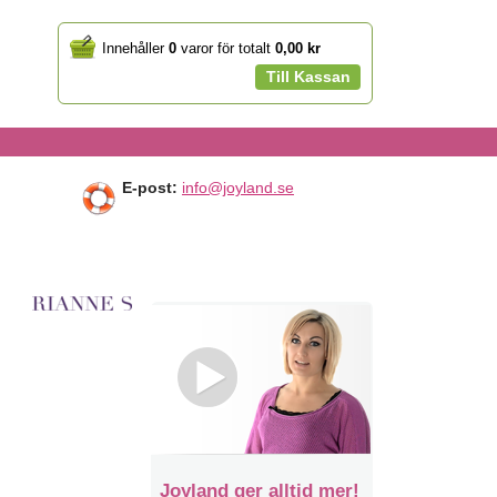
Your
Innehåller
0
varor för totalt
0,00 kr
cart
Till Kassan
E-post:
info@joyland.se
Joyland ger alltid mer!