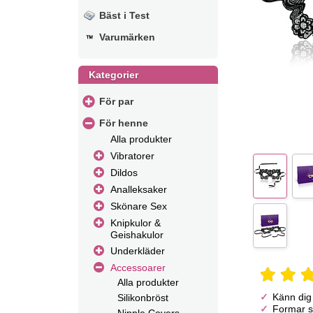
Bäst i Test
Varumärken
Kategorier
För par
För henne
Alla produkter
Vibratorer
Dildos
Analleksaker
Skönare Sex
Knipkulor &
Geishakulor
Underkläder
Accessoarer
Alla produkter
Känn dig
Silikonbröst
Formar si