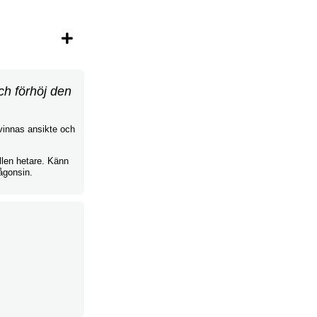
ch förhöj den
kvinnas ansikte och
llen hetare. Känn
ågonsin.