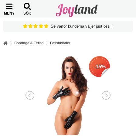
MENY
SÖK
Se varför kunderna väljer just oss »
Bondage & Fetish
Fetishkläder
-15%
-15%