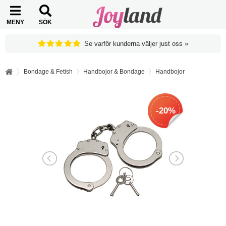
MENY
SÖK
Se varför kunderna väljer just oss »
Bondage & Fetish
Handbojor & Bondage
Handbojor
-20%
-20%