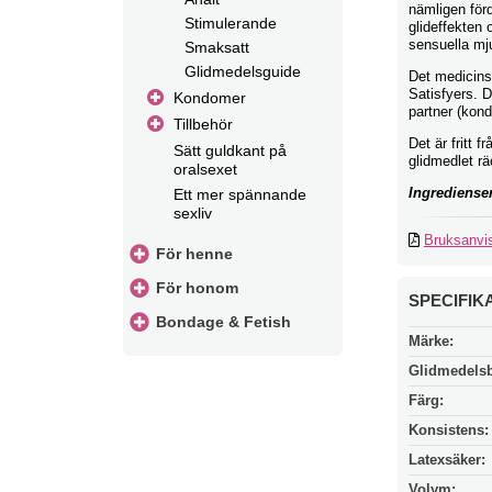
nämligen för
Stimulerande
glideffekten
sensuella mju
Smaksatt
Glidmedelsguide
Det medicinsk
Satisfyers. 
Kondomer
partner (kond
Tillbehör
Det är fritt 
Sätt guldkant på
glidmedlet rä
oralsexet
Ingrediense
Ett mer spännande
sexliv
Bruksanvi
För henne
För honom
SPECIFIK
Bondage & Fetish
Märke:
Glidmedels
Färg:
Konsistens:
Latexsäker:
Volym: