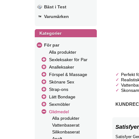
Bäst i Test
Varumärken
Kategorier
För par
Alla produkter
Sexleksaker för Par
Analleksaker
Perfekt f
Förspel & Massage
Realistisk
Skönare Sex
Vattenba
Strap-ons
Skonsamt
Lätt Bondage
KUNDRECE
Sexmöbler
Glidmedel
Alla produkter
Vattenbaserat
Satisfyer
Silikonbaserat
Satisfyer Gen
Analt