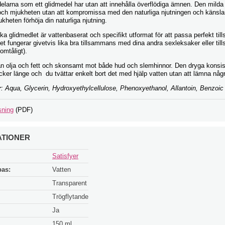
delarna som ett glidmedel har utan att innehålla överflödiga ämnen. Den milda
 och mjukheten utan att kompromissa med den naturliga njutningen och känsla
kheten förhöja din naturliga njutning.
a glidmedlet är vattenbaserat och specifikt utformat för att passa perfekt t
Det fungerar givetvis lika bra tillsammans med dina andra sexleksaker eller t
omtåligt).
från olja och fett och skonsamt mot både hud och slemhinnor. Den dryga konsis
cker länge och du tvättar enkelt bort det med hjälp vatten utan att lämna någr
r
: Aqua, Glycerin, Hydroxyethylcellulose, Phenoxyethanol, Allantoin, Benzoic
sning
(PDF)
ATIONER
Satisfyer
bas:
Vatten
Transparent
Trögflytande
Ja
150 ml