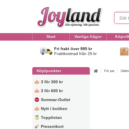
Start
Vanliga frågor
Köpvil
Fri frakt över 995 kr
Fraktkostnad från 29 kr
Höjdpunkter
För par
Glidm
3 för 300 kr
3 för 600 kr
Sommar-Outlet
Nytt i butiken
Topplistan
Presentkort