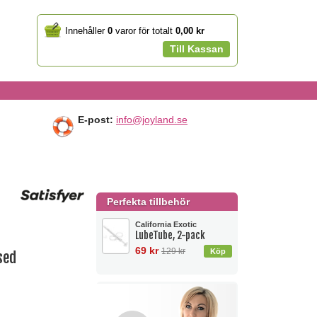
Your
Innehåller
0
varor för totalt
0,00 kr
cart
Till Kassan
E-post:
info@joyland.se
Perfekta tillbehör
California Exotic
LubeTube, 2-pack
69 kr
129 kr
sed