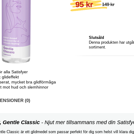
95 kr
149 kr
Slutsåld
Denna produkten har utgått
sortiment.
ör alla Satisfyer
 glideffekt
serat, mycket bra glidförmåga
 mot hud och slemhinnor
NSIONER (0)
, Gentle Classic
- Njut mer tillsammans med din Satisfy
tle Classic är ett glidmedel som passar perfekt för dig som helst vill klara dig