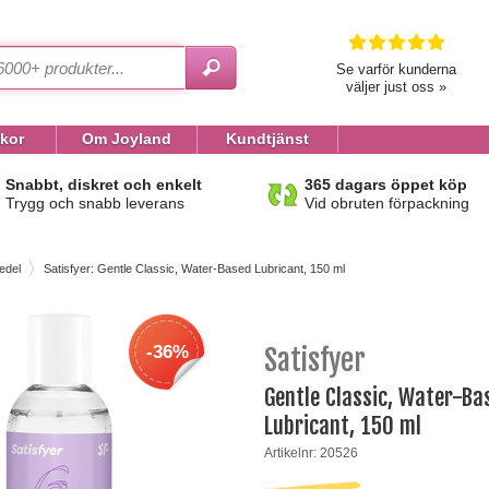
Se varför kunderna
väljer just oss »
lkor
Om Joyland
Kundtjänst
Snabbt, diskret och enkelt
365 dagars öppet köp
Trygg och snabb leverans
Vid obruten förpackning
edel
Satisfyer: Gentle Classic, Water-Based Lubricant, 150 ml
-36%
Satisfyer
Gentle Classic, Water-Ba
Lubricant, 150 ml
Artikelnr: 20526