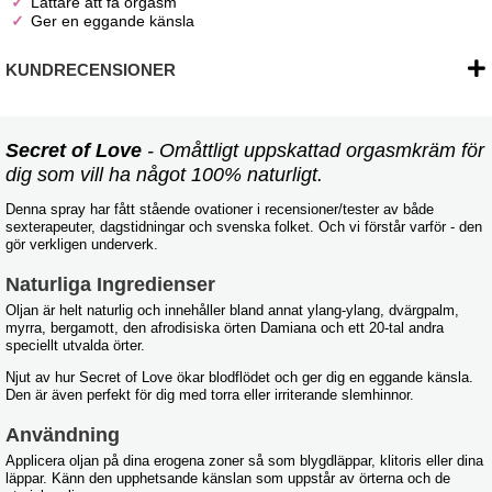
Lättare att få orgasm
Ger en eggande känsla
KUNDRECENSIONER
Secret of Love
- Omåttligt uppskattad orgasmkräm för
dig som vill ha något 100% naturligt.
Denna spray har fått stående ovationer i recensioner/tester av både
sexterapeuter, dagstidningar och svenska folket. Och vi förstår varför - den
gör verkligen underverk.
Naturliga Ingredienser
Oljan är helt naturlig och innehåller bland annat ylang-ylang, dvärgpalm,
myrra, bergamott, den afrodisiska örten Damiana och ett 20-tal andra
speciellt utvalda örter.
Njut av hur Secret of Love ökar blodflödet och ger dig en eggande känsla.
Den är även perfekt för dig med torra eller irriterande slemhinnor.
Användning
Applicera oljan på dina erogena zoner så som blygdläppar, klitoris eller dina
läppar. Känn den upphetsande känslan som uppstår av örterna och de