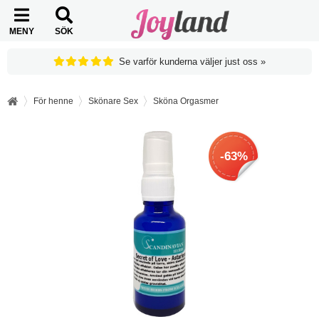
MENY
SÖK
Se varför kunderna väljer just oss »
För henne
Skönare Sex
Sköna Orgasmer
-63%
-63%