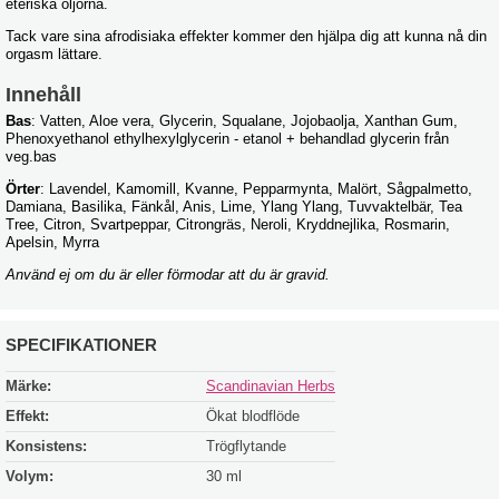
eteriska oljorna.
Tack vare sina afrodisiaka effekter kommer den hjälpa dig att kunna nå din
orgasm lättare.
Innehåll
Bas
: Vatten, Aloe vera, Glycerin, Squalane, Jojobaolja, Xanthan Gum,
Phenoxyethanol ethylhexylglycerin - etanol + behandlad glycerin från
veg.bas
Örter
: Lavendel, Kamomill, Kvanne, Pepparmynta, Malört, Sågpalmetto,
Damiana, Basilika, Fänkål, Anis, Lime, Ylang Ylang, Tuvvaktelbär, Tea
Tree, Citron, Svartpeppar, Citrongräs, Neroli, Kryddnejlika, Rosmarin,
Apelsin, Myrra
Använd ej om du är eller förmodar att du är gravid.
SPECIFIKATIONER
Märke:
Scandinavian Herbs
Effekt:
Ökat blodflöde
Konsistens:
Trögflytande
Volym:
30 ml