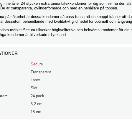
g innehåller 24 stycken extra tunna latexkondomer för dig som vill ha den allr
 De är transparenta, cylinderformade och med en behållare på toppen.
ma på säkerhet är dessa kondomer så pass tunna att du knappt känner att du
r dessutom behandlande med kvalitativt glidmedel för optimalt och långvarigt
ndom-märket Secura tillverkar högkvalitativa och bekväma kondomer för din 
iga kondomer är tillverkade i Tyskland.
ATIONER
Secura
Transparent
Latex
Slät
ter:
24-pack
5,2 cm
18 cm