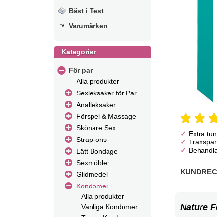
Bäst i Test
Varumärken
Kategorier
För par
Alla produkter
Sexleksaker för Par
Analleksaker
Förspel & Massage
Skönare Sex
Extra tun
Strap-ons
Transpar
Behandlad
Lätt Bondage
Sexmöbler
KUNDREC
Glidmedel
Kondomer
Alla produkter
Nature F
Vanliga Kondomer