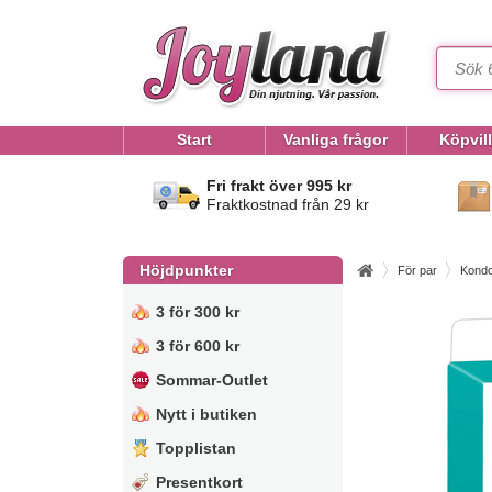
Start
Vanliga frågor
Köpvil
Fri frakt över 995 kr
Fraktkostnad från 29 kr
Höjdpunkter
För par
Kond
3 för 300 kr
3 för 600 kr
Sommar-Outlet
Nytt i butiken
Topplistan
Presentkort