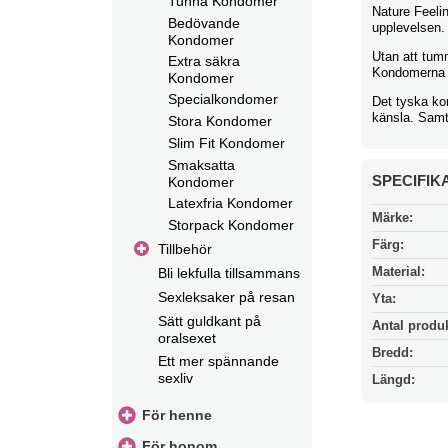
Tunna Kondomer
Nature Feelin
Bedövande
upplevelsen.
Kondomer
Utan att tum
Extra säkra
Kondomerna ä
Kondomer
Specialkondomer
Det tyska ko
känsla. Samtl
Stora Kondomer
Slim Fit Kondomer
Smaksatta
SPECIFIK
Kondomer
Latexfria Kondomer
Märke:
Storpack Kondomer
Färg:
Tillbehör
Material:
Bli lekfulla tillsammans
Sexleksaker på resan
Yta:
Sätt guldkant på
Antal produk
oralsexet
Bredd:
Ett mer spännande
sexliv
Längd:
För henne
För honom