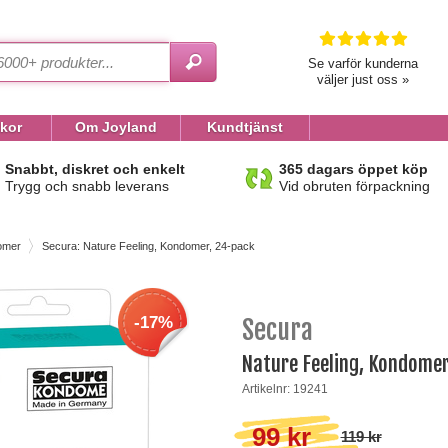
Se varför kunderna
väljer just oss »
lkor
Om Joyland
Kundtjänst
Snabbt, diskret och enkelt
365 dagars öppet köp
Trygg och snabb leverans
Vid obruten förpackning
omer
Secura: Nature Feeling, Kondomer, 24-pack
-17%
Secura
Nature Feeling, Kondomer
Artikelnr: 19241
99 kr
119 kr