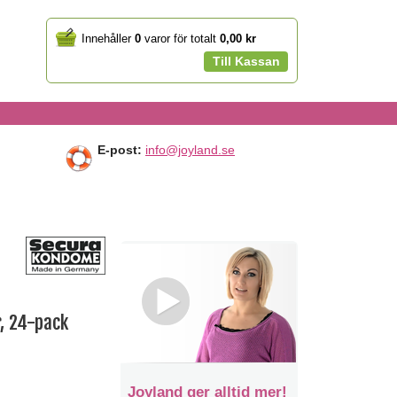
Your
Innehåller
0
varor för totalt
0,00 kr
cart
Till Kassan
E-post:
info@joyland.se
, 24-pack
Joyland ger alltid mer!